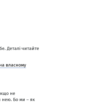
е. Деталі читайте
на власному
якщо не
 нею. Бо ми – як