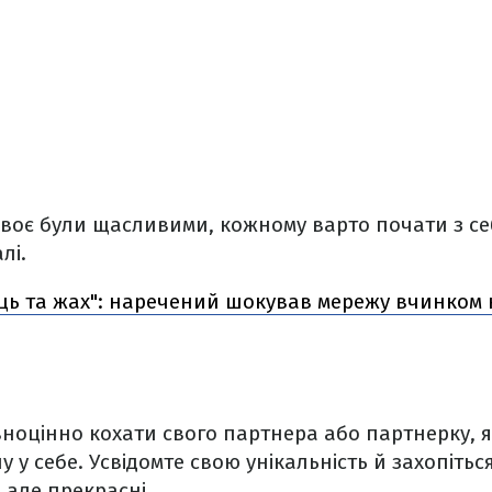
воє були щасливими, кожному варто почати з себ
лі.
ць та жах": наречений шокував мережу вчинком 
ноцінно кохати свого партнера або партнерку, 
 у себе. Усвідомте свою унікальність й захопіться
, але прекрасні.