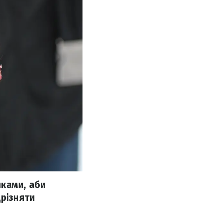
нками, аби
дрізняти