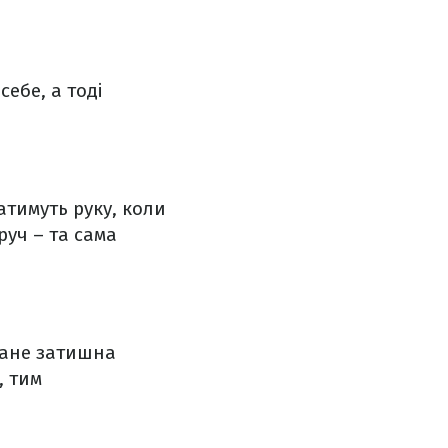
себе, а тоді
тимуть руку, коли
руч – та сама
стане затишна
, тим