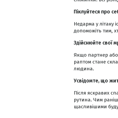
Піклуйтеся про се
Недарма у літаку і
допоможіть тим, х
Здійснюйте свої мр
Якщо партнер або 
раптом стане скла
людина.
Усвідомте, що жит
Після яскравих сп
рутина. Чим раніш
щасливішими буду