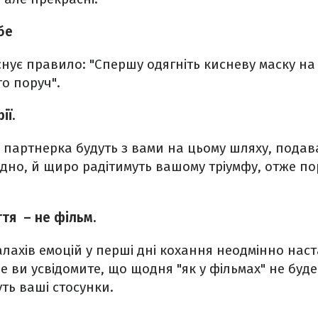
бе
снує правило: "Спершу одягніть кисневу маску на 
то поруч".
ії.
партнерка будуть з вами на цьому шляху, подава
дно, й щиро радітимуть вашому тріумфу, отже по
тя – не фільм.
алахів емоцій у перші дні кохання неодмінно на
е ви усвідомите, що щодня "як у фільмах" не буде
ть ваші стосунки.