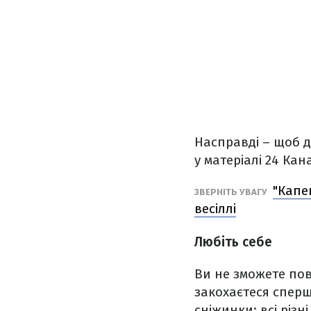
Насправді – щоб д
у матеріалі 24 Кана
"Капе
ЗВЕРНІТЬ УВАГУ
весіллі
Любіть себе
Ви не зможете пов
закохаєтеся спершу
сніжинки: всі різні