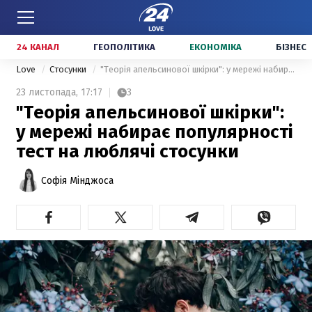
24 КАНАЛ
ГЕОПОЛІТИКА
ЕКОНОМІКА
БІЗНЕС
Love
Стосунки
"Теорія апельсинової шкірки": у мережі набирає популярності тест на люблячі стосунки
23 листопада,
17:17
3
"Теорія апельсинової шкірки":
у мережі набирає популярності
тест на люблячі стосунки
Софія Мінджоса