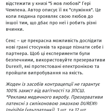
відстежити у книзі "5 мов любові" Гері
Чемпена. Автор описує її як "служіння". Це
коли людина проявляє свою любов до
іншої тим, що дбає про неї і робить різні
вчинки.
Секс – це прекрасна можливість дослідити
нові грані стосунків та краще пізнати себе і
партнера. Щоб ці експерименти були
безпечними, використовуйте презервативи
Durex®, які протестовані електронікою та
пройшли випробування на якість.
Жоден із засобів контрацепції не гарантує
100% захист від вагітності та ЗПСШ.
*Реклама медичного виробу. Презервативи
латексні з силіконовою змазкою DUREX®
Invisible (ультратонкі), 3 шт. та 12 шт.