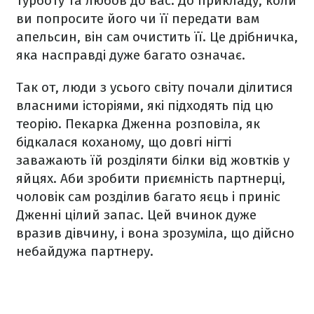
турботу та любов до вас. До прикладу, коли
ви попросите його чи її передати вам
апельсин, він сам очистить її. Це дрібничка,
яка насправді дуже багато означає.
Так от, люди з усього світу почали ділитися
власними історіями, які підходять під цю
теорію. Пекарка Дженна розповіла, як
бідкалася коханому, що довгі нігті
заважають їй розділяти білки від жовтків у
яйцях. Аби зробити приємність партнерці,
чоловік сам розділив багато яєць і приніс
Дженні цілий запас. Цей вчинок дуже
вразив дівчину, і вона зрозуміла, що дійсно
небайдужа партнеру.