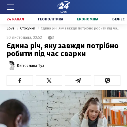
24 КАНАЛ
ГЕОПОЛІТИКА
ЕКОНОМІКА
БІЗНЕС
Love
Стосунки
Єдина річ, яку завжди потрібно робити під час сварки
20 листопада,
22:52
3
Єдина річ, яку завжди потрібно
робити під час сварки
Квітослава Туз