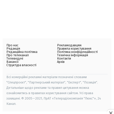
Про нас
Рекламодавцям
Редакція
Правила користування
Редакційна політика
Політика конфіденційності
Про телеканал
Технічна інформація
Телеведучі
Контакти
Вакансії
Архів
Структура власності
Всі комерційні рекламні матеріали позначені словами
"Спецпроєкт", "Партнерський матеріал", "Експерт", "Позиція".
Детальніше щодо реклами та правил цитування можна
ознайомитись в правилах користування сайтом. Усі права
захищені. © 2005—2021, ПрАТ «Телерадіокомпанія "Люкс"», 24
Канал.