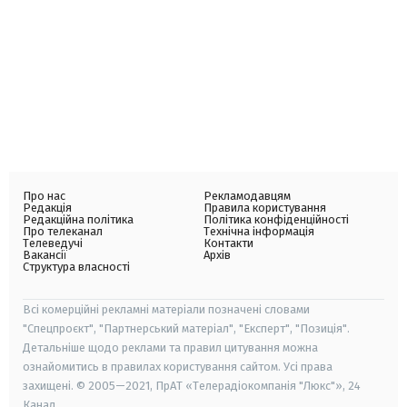
Про нас
Рекламодавцям
Редакція
Правила користування
Редакційна політика
Політика конфіденційності
Про телеканал
Технічна інформація
Телеведучі
Контакти
Вакансії
Архів
Структура власності
Всі комерційні рекламні матеріали позначені словами
"Спецпроєкт", "Партнерський матеріал", "Експерт", "Позиція".
Детальніше щодо реклами та правил цитування можна
ознайомитись в правилах користування сайтом. Усі права
захищені. © 2005—2021, ПрАТ «Телерадіокомпанія "Люкс"», 24
Канал.