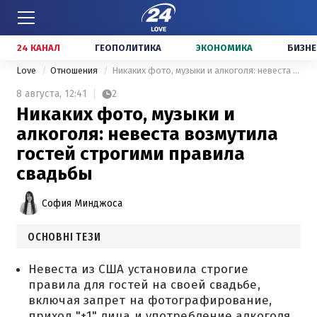
24 КАНАЛ
ГЕОПОЛИТИКА
ЭКОНОМИКА
БИЗНЕ
Love
Отношения
Никаких фото, музыки и алкоголя: невеста возмутила гостей строгими правила свадьбы
8 августа,
12:41
2
Никаких фото, музыки и
алкоголя: невеста возмутила
гостей строгими правила
свадьбы
София Минджоса
ОСНОВНІ ТЕЗИ
Невеста из США установила строгие
правила для гостей на своей свадьбе,
включая запрет на фотографирование,
приход "+1" лица и употребление алкоголя.