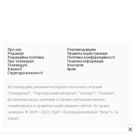
Про нас
Рекламодавцям
Редакція
Правила користування
Редакційна політика
Політика конфіденційності
Про телеканал
Технічна інформація
Телеведучі
Контакти
Вакансії
Архів
Структура власності
Всі комерційні рекламні матеріали позначені словами
"Спецпроєкт", "Партнерський матеріал", "Експерт", "Позиція".
Детальніше щодо реклами та правил цитування можна
ознайомитись в правилах користування сайтом. Усі права
захищені. © 2005—2021, ПрАТ «Телерадіокомпанія "Люкс"», 24
Канал.