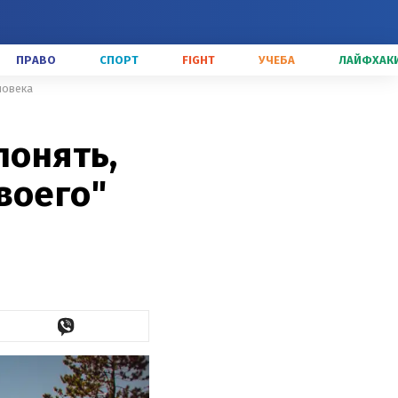
ПРАВО
СПОРТ
FIGHT
УЧЕБА
ЛАЙФХАК
ловека
понять,
воего"