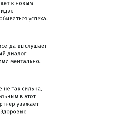
вает к новым
ридает
обиваться успеха.
всегда выслушает
ый диалог
ими ментально.
 не так сильна,
ельным в этот
артнер уважает
 Здоровые