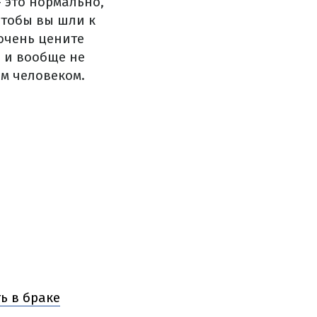
 это нормально,
чтобы вы шли к
очень цените
и и вообще не
им человеком.
ь в браке