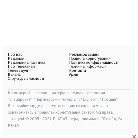
Про нас
Рекламодавцям
Редакція
Правила користування
Редакційна політика
Політика конфіденційності
Про телеканал
Технічна інформація
Телеведучі
Контакти
Вакансії
Архів
Структура власності
Всі комерційні рекламні матеріали позначені словами
"Спецпроєкт", "Партнерський матеріал", "Експерт", "Позиція".
Детальніше щодо реклами та правил цитування можна
ознайомитись в правилах користування сайтом. Усі права
захищені. © 2005—2021, ПрАТ «Телерадіокомпанія "Люкс"», 24
Канал.