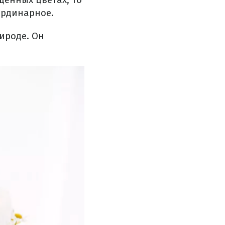
ординарное.
ироде. Он