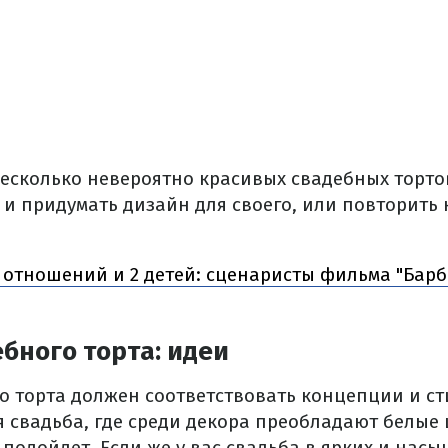
есколько невероятно красивых свадебных торто
и придумать дизайн для своего, или повторить к
т отношений и 2 детей: сценаристы фильма "Барб
бного торта: идеи
о торта должен соответствовать концепции и ст
я свадьба, где среди декора преобладают белые 
 подойдет. Если же у вас свадьба в ярких и насы