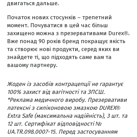
двигаться дальше.
Початок нових стосунків – трепетний
момент. Почуватися в цей час більш
захищено можна з презервативами Durex®.
Вже понад 90 років бренд покращує якість
та створює нові продукти, серед яких ви
знайдете ті, що підходять саме вам та
вашому партнеру.
Жоден із засобів контрацепції не гарантує
100% захист від вагітності та ЗПСШ.
*Реклама медичного виробу. Презервативи
латексні з силіконовою змазкою DUREX®
Extra Safe (максимальна надійність), 3 шт. та
12 шт. Сертифікат відповідності №
UA.TR.098.0007-15. Перед застосуванням