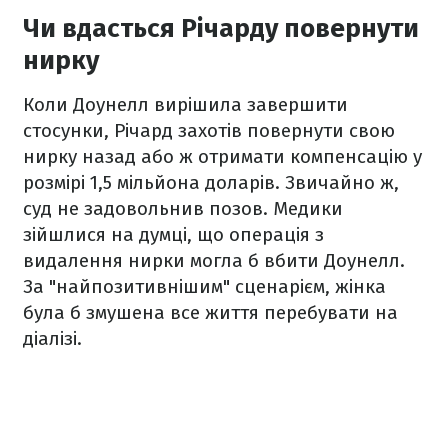
Чи вдасться Річарду повернути
нирку
Коли Доунелл вирішила завершити
стосунки, Річард захотів повернути свою
нирку назад або ж отримати компенсацію у
розмірі 1,5 мільйона доларів. Звичайно ж,
суд не задовольнив позов. Медики
зійшлися на думці, що операція з
видалення нирки могла б вбити Доунелл.
За "найпозитивнішим" сценарієм, жінка
була б змушена все життя перебувати на
діалізі.