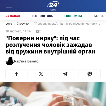
24 КАНАЛ
ГЕОПОЛІТИКА
ЕКОНОМІКА
БІЗНЕС
Love
Стосунки
"Поверни нирку": під час розлучення чоловік зажадав від дружини внутрішній орган
20 лютого,
14:14
2
"Поверни нирку": під час
розлучення чоловік зажадав
від дружини внутрішній орган
Мар'яна Бекало