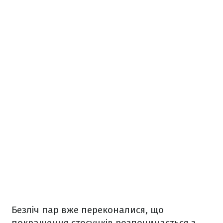
Безліч пар вже переконалися, що
покращення стосунків розпочинається з