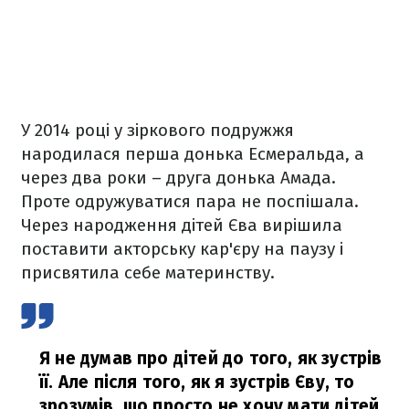
У 2014 році у зіркового подружжя
народилася перша донька Есмеральда, а
через два роки – друга донька Амада.
Проте одружуватися пара не поспішала.
Через народження дітей Єва вирішила
поставити акторську кар'єру на паузу і
присвятила себе материнству.
Я не думав про дітей до того, як зустрів
її. Але після того, як я зустрів Єву, то
зрозумів, що просто не хочу мати дітей