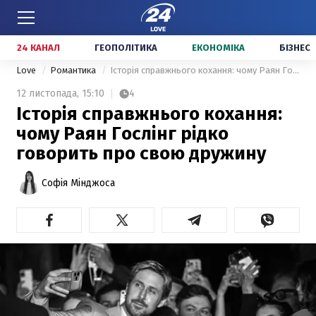
24 КАНАЛ
ГЕОПОЛІТИКА
ЕКОНОМІКА
БІЗНЕС
Love
Романтика
Історія справжнього кохання: чому Раян Гослінг рідко говорить про свою дружину
12 листопада,
15:10
4
Історія справжнього кохання:
чому Раян Гослінг рідко
говорить про свою дружину
Софія Мінджоса