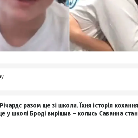
ну
Річардс разом ще зі школи. Їхня історія кохан
ще у школі Броді вирішив – колись Саванна ста