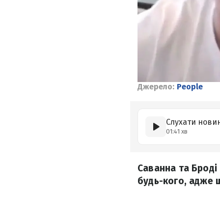
Джерело:
People
Слухати нови
01:41 хв
Саванна та Броді 
будь-кого, адже 