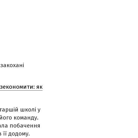
 закохані
 зекономити: як
таршій школі у
 його команду.
мала побачення
 її додому.