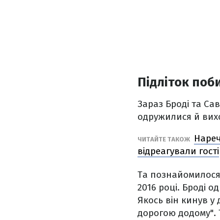
Підліток поб
Зараз Броді та Сав
одружилися й вих
Нареч
ЧИТАЙТЕ ТАКОЖ
відреагували гості
Та познайомилося
2016 році. Броді 
Якось він кинув у
дорогою додому". 