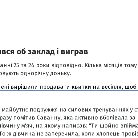
ився об заклад і виграв
анні 25 та 24 роки відповідно. Кілька місяців тому
овують однорічну доньку.
ені вирішили продавати квитки на весілля, щоб
 майбутнє подружжя на силових тренуваннях у с
одразу помітив Саванну, яка активно вболівала за
 дівчину м'яч, на якому написав: "Ти щойно впій
То ж дівчина не заперечила, коли хлопець провів