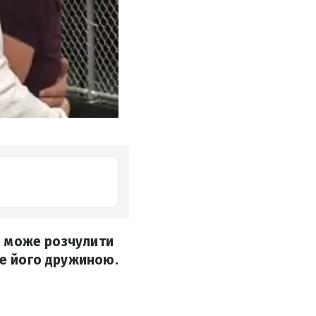
ня може розчулити
не його дружиною.