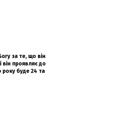
гу за те, що він
і він проявляє до
о року буде 24 та