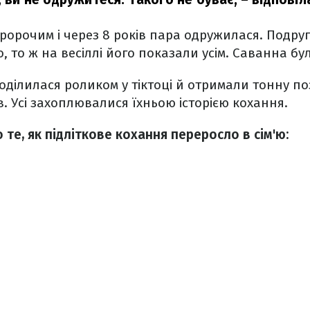
ророчим і через 8 років пара одружилася. Подруг
о, то ж на весіллі його показали усім. Саванна б
оділилася роликом у тіктоці й отримали тонну п
в. Усі захоплювалися їхньою історією кохання.
 те, як підліткове кохання переросло в сім'ю: