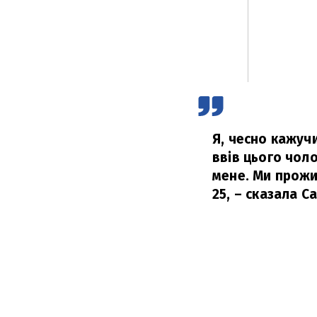
Я, чесно кажуч
ввів цього чоло
мене. Ми прожил
25,
– сказала Са