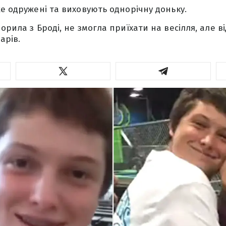
же одружені та виховують однорічну доньку.
орила з Броді, не змогла приїхати на весілля, але 
арів.