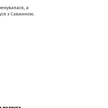
ренувалася, а
жуся з Саванною.
а подруга.