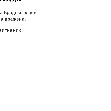
а Броді весь цей
ула вражена.
озитивних