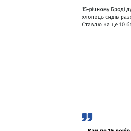
15-річному Броді 
хлопець сидів разо
Ставлю на це 10 ба
Вам по 15 років