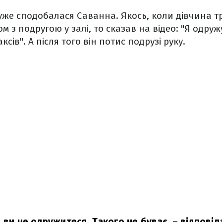
дуже сподобалася Саванна. Якось, коли дівчина т
м з подругою у залі, то сказав на відео: "Я одру
ксів". А після того він потис подрузі руку.
, ви не одружитеся. Такого не буває,
– відповіл