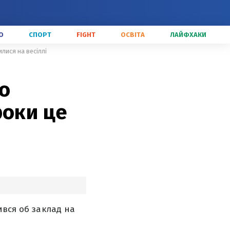
О
СПОРТ
FIGHT
ОСВІТА
ЛАЙФХАКИ
лися на весіллі
що
роки це
ився об заклад на