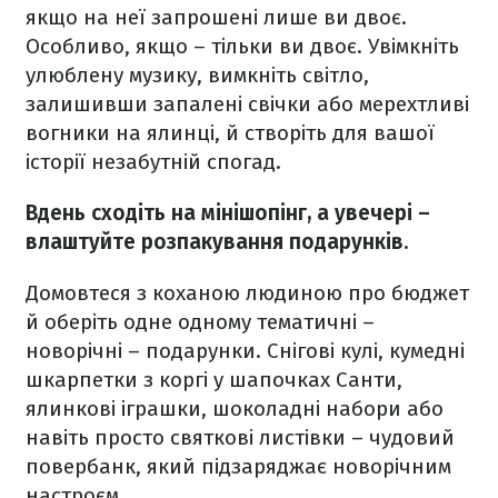
якщо на неї запрошені лише ви двоє.
Особливо, якщо – тільки ви двоє. Увімкніть
улюблену музику, вимкніть світло,
залишивши запалені свічки або мерехтливі
вогники на ялинці, й створіть для вашої
історії незабутній спогад.
Вдень сходіть на мінішопінг, а увечері –
влаштуйте розпакування подарунків.
Домовтеся з коханою людиною про бюджет
й оберіть одне одному тематичні –
новорічні – подарунки. Снігові кулі, кумедні
шкарпетки з коргі у шапочках Санти,
ялинкові іграшки, шоколадні набори або
навіть просто святкові листівки – чудовий
повербанк, який підзаряджає новорічним
настроєм.