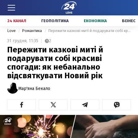
24 КАНАЛ
ГЕОПОЛІТИКА
ЕКОНОМІКА
БІЗНЕС
Love
Романтика
Пережити казкові миті й подарувати собі красиві спогади: як небанально відсвяткувати Новий рік
31 грудня,
11:35
2
Пережити казкові миті й
подарувати собі красиві
спогади: як небанально
відсвяткувати Новий рік
Мар'яна Бекало