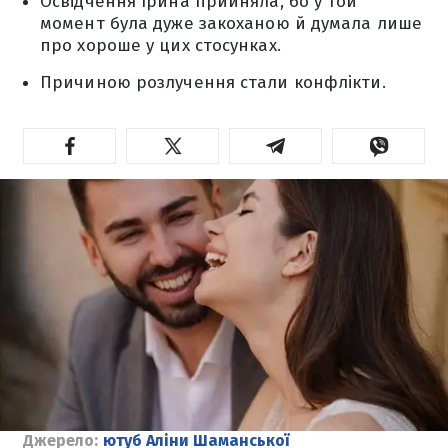
Освідчення Ірина прийняла, бо у той
момент була дуже закоханою й думала лише
про хороше у цих стосунках.
Причиною розлучення стали конфлікти.
Джерело:
ютуб Аліни Шаманської