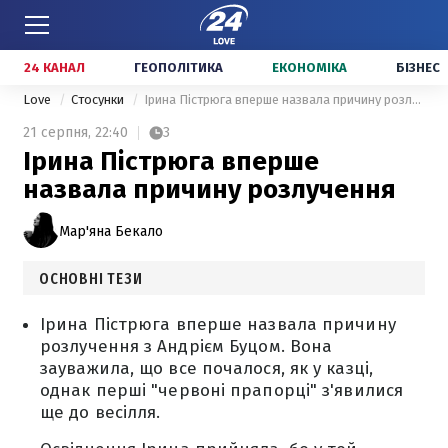
24 КАНАЛ
ГЕОПОЛІТИКА
ЕКОНОМІКА
БІЗНЕС
Love
Стосунки
Ірина Пістрюга вперше назвала причину розлучення
21 серпня,
22:40
3
Ірина Пістрюга вперше
назвала причину розлучення
Мар'яна Бекало
ОСНОВНІ ТЕЗИ
Ірина Пістрюга вперше назвала причину
розлучення з Андрієм Буцом. Вона
зауважила, що все почалося, як у казці,
однак перші "червоні прапорці" з'явилися
ще до весілля.