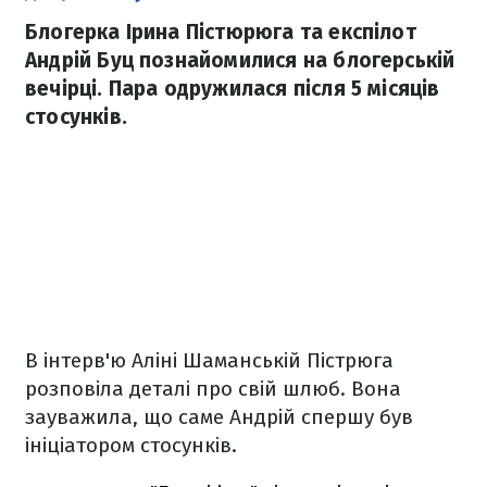
Блогерка Ірина Пістюрюга та експілот
Андрій Буц познайомилися на блогерській
вечірці. Пара одружилася після 5 місяців
стосунків.
В інтерв'ю Аліні Шаманській Пістрюга
розповіла деталі про свій шлюб. Вона
зауважила, що саме Андрій спершу був
ініціатором стосунків.