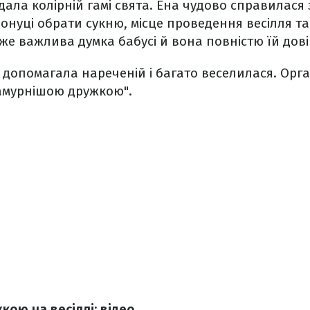
ідала колірній гамі свята. Ена чудово справилася
нуці обрати сукню, місце проведення весілля та
уже важлива думка бабусі й вона повністю їй дові
а допомагала нареченій і багато веселилася. Орга
ламурнішою дружкою".
кою на весіллі: відео