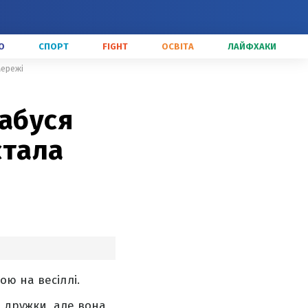
О
СПОРТ
FIGHT
ОСВІТА
ЛАЙФХАКИ
мережі
бабуся
стала
ю на весіллі.
и дружки, але вона