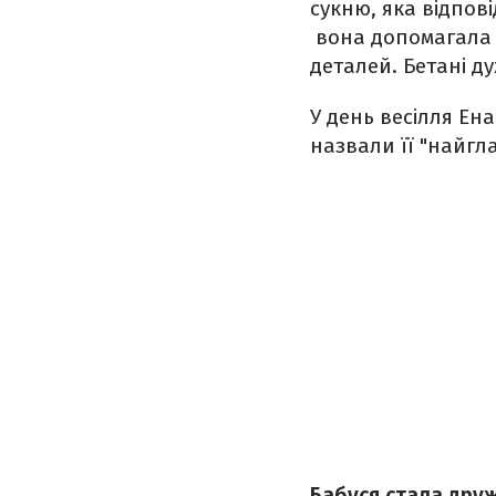
сукню, яка відпов
вона допомагала о
деталей. Бетані д
У день весілля Ен
назвали її "найг
Бабуся стала друж