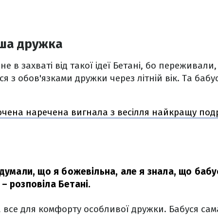
ша дружка
не в захваті від такої ідеї Бетані, бо переживали,
я з обов'язками дружки через літній вік. Та баб
чена наречена вигнала з весілля найкращу подр
одумали, що я божевільна, але я знала, що бабу
– розповіла Бетані.
все для комфорту особливої дружки. Бабуся сам