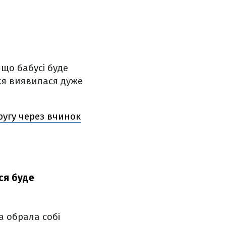
 що бабусі буде
уся виявилася дуже
угу через вчинок
ся буде
а обрала собі