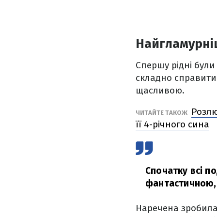
Найгламурні
Спершу рідні були 
складно справитис
щасливою.
Розлю
ЧИТАЙТЕ ТАКОЖ
її 4-річного сина
Спочатку всі п
фантастичною,
Наречена зробила 