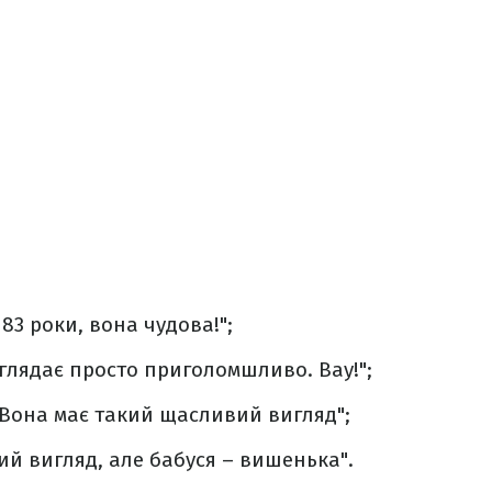
 83 роки, вона чудова!";
глядає просто приголомшливо. Вау!";
 Вона має такий щасливий вигляд";
ий вигляд, але бабуся – вишенька".