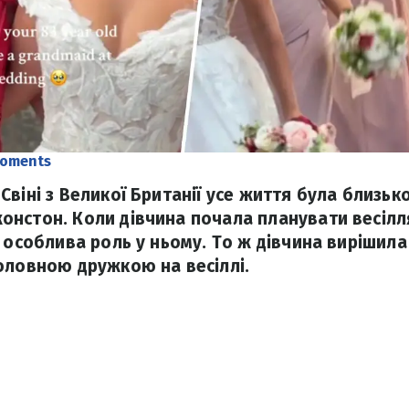
moments
віні з Великої Британії усе життя була близьк
нстон. Коли дівчина почала планувати весілля
а особлива роль у ньому. То ж дівчина вирішил
оловною дружкою на весіллі.