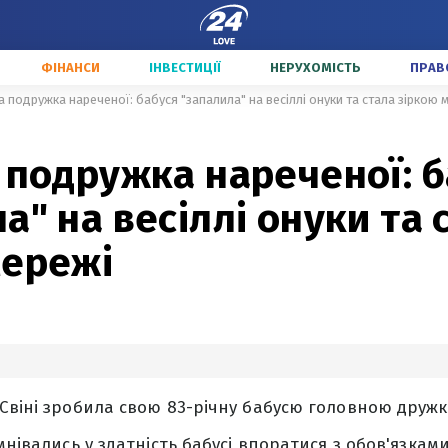
ФІНАНСИ
ІНВЕСТИЦІЇ
НЕРУХОМІСТЬ
ПРАВ
а подружка нареченої: бабуся "запалила" на весіллі онуки та стала зіркою 
 подружка нареченої: 
а" на весіллі онуки та 
мережі
Свіні зробила свою 83-річну бабусю головною дружко
мнівались у здатність бабусі впоратися з обов'язкам