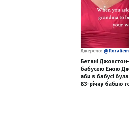
Джерело:
@floralie
Бетані Джонстон-С
бабусею Еною Джо
аби в бабусі бул
83-річну бабцю г