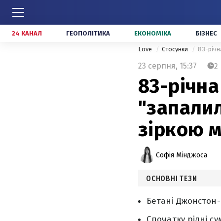
24 КАНАЛ
ГЕОПОЛІТИКА
ЕКОНОМІКА
БІЗНЕС
Love
Стосунки
83-річн
23 серпня,
15:37
2
83-річна
"запалил
зіркою 
Софія Мінджоса
ОСНОВНІ ТЕЗИ
Бетані Джонстон-
Спочатку рідні су