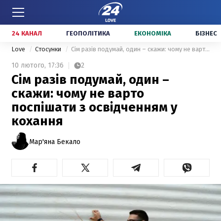
24 КАНАЛ
ГЕОПОЛІТИКА
ЕКОНОМІКА
БІЗНЕС
Love
Стосунки
Сім разів подумай, один – скажи: чому не варто поспішати з освідченням у кохання
10 лютого,
17:36
2
Сім разів подумай, один –
скажи: чому не варто
поспішати з освідченням у
кохання
Мар'яна Бекало