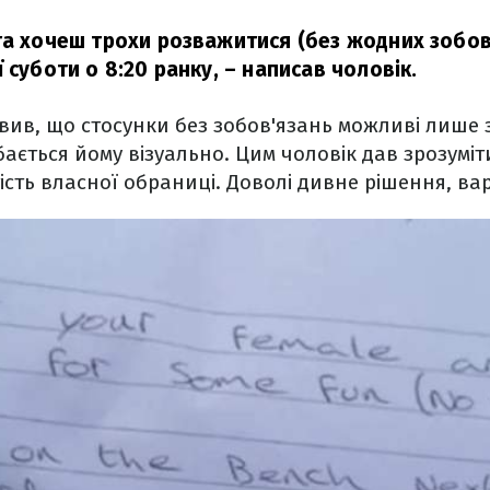
та хочеш трохи розважитися (без жодних зобов'
 суботи о 8:20 ранку,
– написав чоловік.
явив, що стосунки без зобов'язань можливі лише з
ається йому візуально. Цим чоловік дав зрозуміт
ість власної обраниці. Доволі дивне рішення, ва