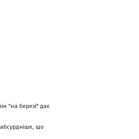
ін "на березі" дає
айабсурдніше, що