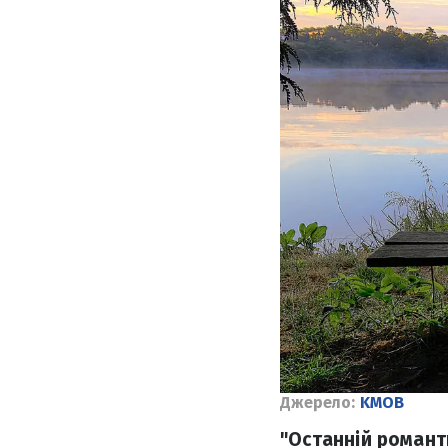
Джерело:
KMOB
"Останній романти