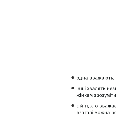
одна вважають, 
інші хвалять нез
жінкам зрозуміти
є й ті, хто вваж
взагалі можна р