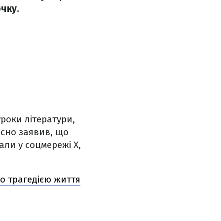
очку.
роки літератури,
чесно заявив, що
али у соцмережі X,
ло трагедією життя