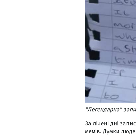
"Легендарна" запи
За лічені дні запи
мемів. Думки люде