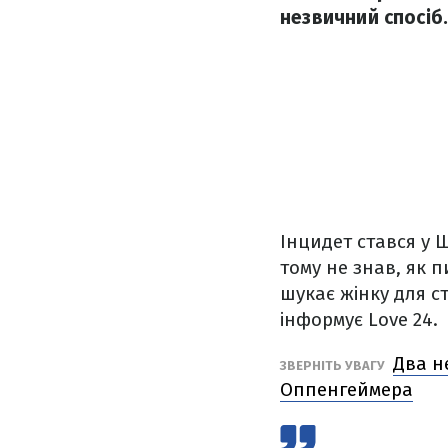
незвичний спосіб.
Інцидет стався у 
тому не знав, як п
шукає жінку для с
інформує Love 24.
Два н
ЗВЕРНІТЬ УВАГУ
Оппенгеймера