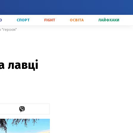
О
СПОРТ
FIGHT
ОСВІТА
ЛАЙФХАКИ
в "героєм"
а лавці