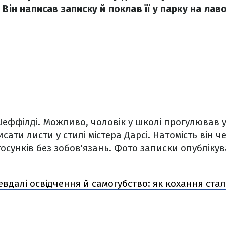
 Він написав записку й поклав її у парку на лав
Шеффілді. Можливо, чоловік у школі прогулював у
исати листи у стилі містера Дарсі. Натомість він 
тосунків без зобов'язань. Фото записки опублікув
евдалі освідчення й самогубство: як кохання ста