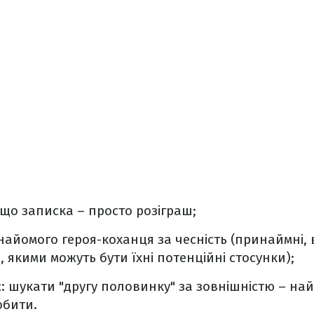
що записка – просто розіграш;
найомого героя-коханця за чесність (принаймні, в
, якими можуть бути їхні потенційні стосунки);
ає: шукати "другу половинку" за зовнішністю – н
обити.