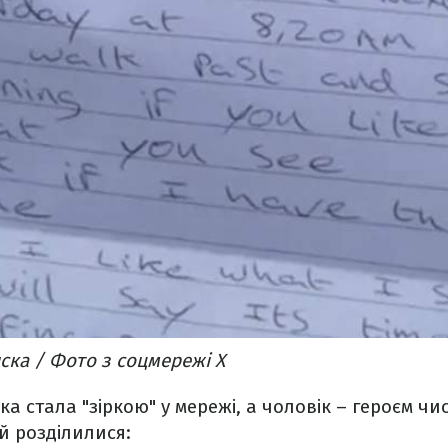
ска / Фото з соцмережі X
ска стала "зіркою" у мережі, а чоловік – героєм ч
й розділилися: