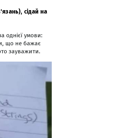
язань), сідай на
а однієї умови:
и, що не бажає
рто зауважити.