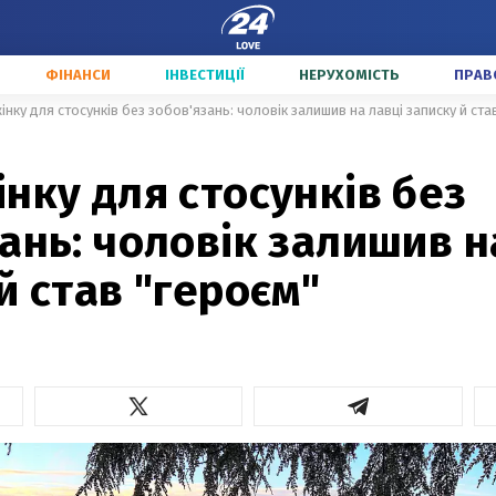
ФІНАНСИ
ІНВЕСТИЦІЇ
НЕРУХОМІСТЬ
ПРАВ
інку для стосунків без зобов'язань: чоловік залишив на лавці записку й ста
нку для стосунків без
ань: чоловік залишив н
й став "героєм"