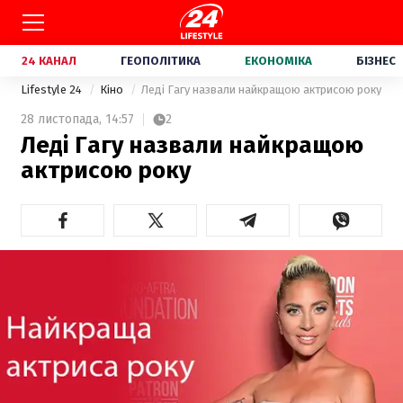
24 КАНАЛ
ГЕОПОЛІТИКА
ЕКОНОМІКА
БІЗНЕС
Lifestyle 24
Кіно
Леді Гагу назвали найкращою актрисою року
28 листопада,
14:57
2
Леді Гагу назвали найкращою
актрисою року