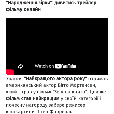
"Народження зірки": дивитись трейлер
фільму онлайн
Звання
"Найкращого актора року"
отримав
американський актор Вігго Мортенсен,
який зіграв у фільмі "Зелена книга". Цей же
фільм став найкращим
у своїй категорії і
почесну нагороду забере режисер
кінокартини Пітер Фарреллі.