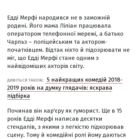
Едді Мерфі народився не в заможній
родині. Його мама Ліліан працювала
оператором телефонної мережі, а батько
Чарльз – поліцейським та актором-
початківцем. Відтак ніхто й підозрювати не
міг, що Едді Мерфі стане одним з
найвідоміших акторів світу.
5 найкращих комедій 2018-
ДИВІТЬСЯ ТАКОЖ:
2019 років на думку глядачів: яскрава
підбірка
Починав він кар'єру як гуморист. Ще в 15
років Едді Мерфі написав десятки
стендапів, з якими з легкістю підкорював
сцену. Тому й комедійні ролі йому даються