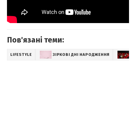
Пов'язані теми:
LIFESTYLE
ЗІРКОВІ ДНІ НАРОДЖЕННЯ
КІ