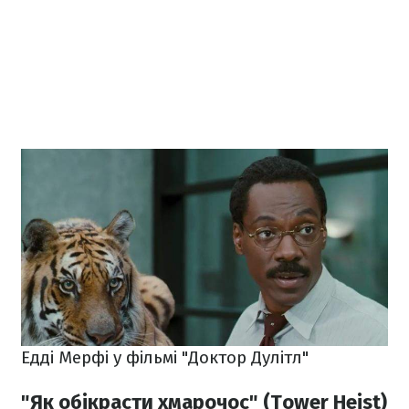
Едді Мерфі у фільмі "Доктор Дулітл"
"Як обікрасти хмарочос" (Tower Heist)