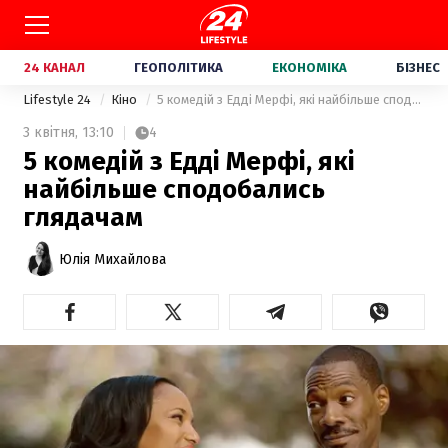
24 КАНАЛ
ГЕОПОЛІТИКА
ЕКОНОМІКА
БІЗНЕС
Lifestyle 24
Кіно
5 комедій з Едді Мерфі, які найбільше сподобались глядачам
3 квітня,
13:10
4
5 комедій з Едді Мерфі, які
найбільше сподобались
глядачам
Юлія Михайлова