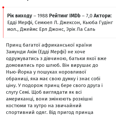
Рік виходу
– 1988
Рейтинг IMDb
– 7,0
Актори:
Едді Мерфі, Семюел Л. Джексон, Кьюба Гудінг
мол., Джеймс Ерл Джонс, Эрік Ла Саль
Принц багатої африканської країни
Замунди Акім (Едді Мерфі) не хоче
одружуватись з дівчиною, батьки якої вже
домовились про шлюб. Він вирушає до
Нью-Йорка у пошуках норовливої
обраниці, яка має свою думку і знає собі
ціну. У подорож принц бере свого друга і
слугу Семі. Щоб виглядати як всі
американці, вони змінюють розкішні
костюми та хутро на звичайний
спортивний одяг. Від пригод принца