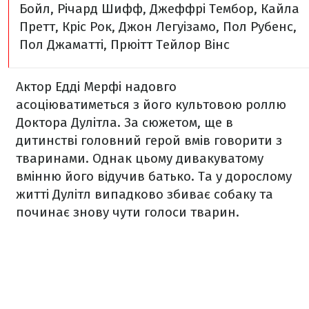
Бойл, Річард Шифф, Джеффрі Тембор, Кайла
Претт, Кріс Рок, Джон Легуізамо, Пол Рубенс,
Пол Джаматті, Прюітт Тейлор Вінс
Актор Едді Мерфі надовго
асоціюватиметься з його культовою роллю
Доктора Дулітла. За сюжетом, ще в
дитинстві головний герой вмів говорити з
тваринами. Однак цьому дивакуватому
вмінню його відучив батько. Та у дорослому
житті Дулітл випадково збиває собаку та
починає знову чути голоси тварин.