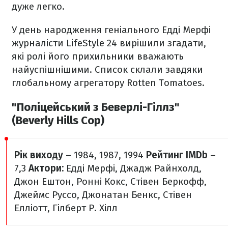
дуже легко.
У день народження геніального Едді Мерфі
журналісти LifeStyle 24 вирішили згадати,
які ролі його прихильники вважають
найуспішнішими. Список склали завдяки
глобальному агрегатору Rotten Tomatoes.
"Поліцейський з Беверлі-Гіллз"
(Beverly Hills Cop)
Рік виходу
– 1984, 1987, 1994
Рейтинг IMDb
–
7,3
Актори:
Едді Мерфі, Джадж Райнхолд,
Джон Ештон, Ронні Кокс, Стівен Беркофф,
Джеймс Руссо, Джонатан Бенкс, Стівен
Елліотт, Гілберт Р. Хілл