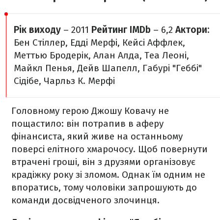
Рік виходу
– 2011
Рейтинг IMDb
– 6,2
Актори:
Бен Стіллер, Едді Мерфі, Кейсі Аффлек,
Меттью Бродерік, Алан Алда, Теа Леоні,
Майкл Пенья, Дейв Шапелл, Габурі "Геббі"
Сідібе, Чарльз К. Мерфі
Головному герою Джошу Ковачу не
пощастило: він потрапив в аферу
фінансиста, який живе на останньому
поверсі елітного хмарочосу. Щоб повернути
втрачені гроші, він з друзями організовує
крадіжку року зі зломом. Однак їм одним не
впоратись, тому чоловіки запрошують до
команди досвідченого злочинця.