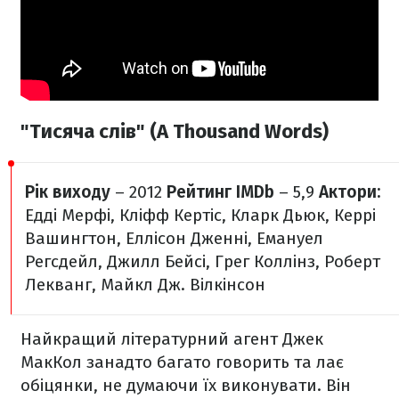
"Тисяча слів" (A Thousand Words)
Рік виходу
– 2012
Рейтинг IMDb
– 5,9
Актори:
Едді Мерфі, Кліфф Кертіс, Кларк Дьюк, Керрі
Вашингтон, Еллісон Дженні, Емануел
Регсдейл, Джилл Бейсі, Грег Коллінз, Роберт
Лекванг, Майкл Дж. Вілкінсон
Найкращий літературний агент Джек
МакКол занадто багато говорить та лає
обіцянки, не думаючи їх виконувати. Він