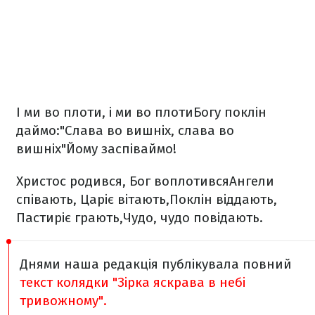
І ми во плоти, і ми во плоти
Богу поклін
даймо:
"Слава во вишніх, слава во
вишніх"
Йому заспіваймо!
Христос родився, Бог воплотився
Ангели
співають, Царіє вітають,
Поклін віддають,
Пастиріє грають,
Чудо, чудо повідають.
Днями наша редакція публікувала повний
текст колядки "Зірка яскрава в небі
тривожному".