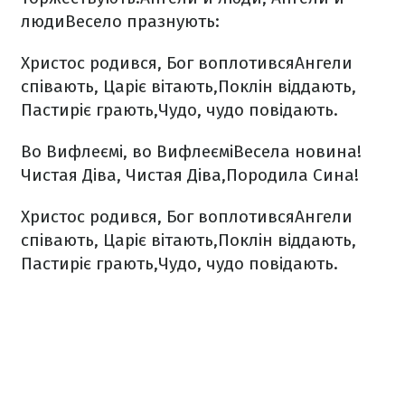
люди
Весело празнують:
Христос родився, Бог воплотився
Ангели
співають, Царіє вітають,
Поклін віддають,
Пастиріє грають,
Чудо, чудо повідають.
Во Вифлеємі, во Вифлеємі
Весела новина!
Чистая Діва, Чистая Діва,
Породила Сина!
Христос родився, Бог воплотився
Ангели
співають, Царіє вітають,
Поклін віддають,
Пастиріє грають,
Чудо, чудо повідають.