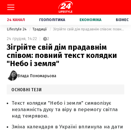
24 КАНАЛ
ГЕОПОЛІТИКА
ЕКОНОМІКА
БІЗНЕС
Lifestyle 24
Традиції
Зігрійте свій дім прадавнім співом: повний текст колядки "Небо і земля"
24 грудня,
14:22
2
Зігрійте свій дім прадавнім
співом: повний текст колядки
"Небо і земля"
Влада Пономарьова
ОСНОВНІ ТЕЗИ
Текст колядки "Небо і земля" символізує
незламність духу та віру в перемогу світла
над темрявою.
Зміна календаря в Україні вплинула на дати