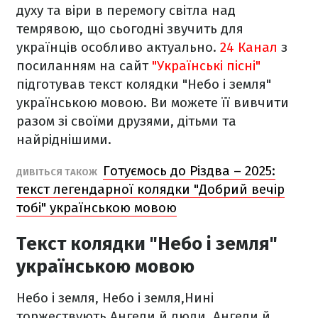
духу та віри в перемогу світла над
темрявою, що сьогодні звучить для
українців особливо актуально.
24 Канал
з
посиланням на сайт
"Українські пісні"
підготував текст колядки "Небо і земля"
українською мовою. Ви можете її вивчити
разом зі своїми друзями, дітьми та
найріднішими.
Готуємось до Різдва – 2025:
ДИВІТЬСЯ ТАКОЖ
текст легендарної колядки "Добрий вечір
тобі" українською мовою
Текст колядки "Небо і земля"
українською мовою
Небо і земля, Небо і земля,
Нині
торжествують.
Ангели й люди, Ангели й