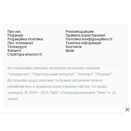
Про нас
Рекламодавцям
Редакція
Правила користування
Редакційна політика
Політика конфіденційності
Про телеканал
Технічна інформація
Телеведучі
Контакти
Вакансії
Архів
Структура власності
Всі комерційні рекламні матеріали позначені словами
"Спецпроєкт", "Партнерський матеріал", "Експерт", "Позиція".
Детальніше щодо реклами та правил цитування можна
ознайомитись в правилах користування сайтом. Усі права
захищені. © 2005—2021, ПрАТ «Телерадіокомпанія "Люкс"», 24
Канал.