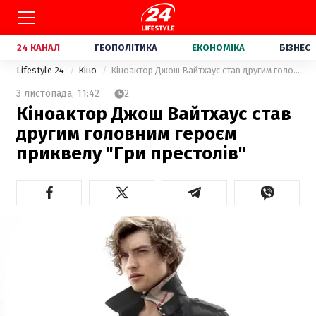
24 КАНАЛ
ГЕОПОЛІТИКА
ЕКОНОМІКА
БІЗНЕС
Lifestyle 24
Кіно
Кіноактор Джош Вайтхаус став другим головним героєм приквелу "Гри престолів"
3 листопада,
11:42
2
Кіноактор Джош Вайтхаус став
другим головним героєм
приквелу "Гри престолів"