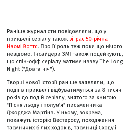
Раніше журналісти повідомляли, що у
приквелі серіалу також
зіграє 50-річна
Наомі Воттс
. Про її роль теж поки що нічого
невідомо. Інсайдери ЗМІ також подейкують,
що спін-офф серіалу матиме назву The Long
Night ("Довга ніч").
Творці нової історії раніше заявляли, що
події в приквелі відбуватимуться за 8 тисяч
років до подій серіалу, знятого за книгою
"Пісня льоду і полум'я" письменника
Джорджа Мартіна. У ньому, зокрема,
покажуть історію Вестеросу, походження
таємничих білих ходоків, таємниці Сходу і