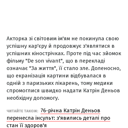
Акторка зі світовим ім'ям не покинула свою
успішну кар'єру й продовжує з'являтися в
успішних кінострічках. Проте під час зйомок
фільму "
De son vivant", що в перекладі
означає "За життя", її стало зле. Доленосно,
що екранізація картини відбувалася в
одній з паризьких лікарень, тому медики
спромоглися швидко надати
Катрін Деньов
необхідну допомогу.
76-річна Катрін Деньов
ЧИТАЙТЕ ТАКОЖ:
перенесла інсульт: з'явились деталі про
стан її здоров'я