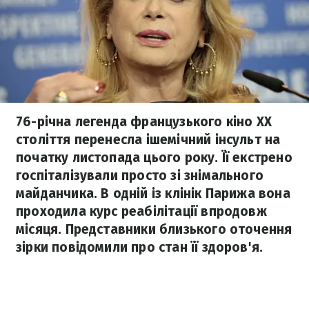
76-річна легенда французького кіно ХХ
століття перенесла ішемічний інсульт на
початку листопада цього року. Її екстрено
госпіталізували просто зі знімального
майданчика. В одній із клінік Парижа вона
проходила курс реабілітації впродовж
місяця. Представники близького оточення
зірки повідомили про стан її здоров'я.