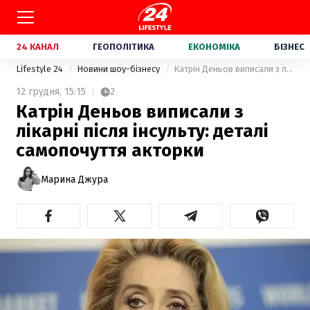
24 КАНАЛ
ГЕОПОЛІТИКА
ЕКОНОМІКА
БІЗНЕС
Lifestyle 24
Новини шоу-бізнесу
Катрін Деньов виписали з лікарні після інсульту: деталі самопочуття акторки
12 грудня,
15:15
2
Катрін Деньов виписали з
лікарні після інсульту: деталі
самопочуття акторки
Марина Джура