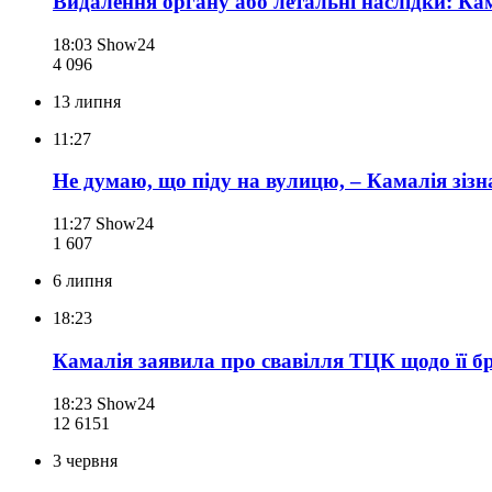
Видалення органу або летальні наслідки: Ка
18:03
Show24
4 096
13 липня
11:27
Не думаю, що піду на вулицю, – Камалія зізн
11:27
Show24
1 607
6 липня
18:23
Камалія заявила про свавілля ТЦК щодо її бр
18:23
Show24
12 615
1
3 червня