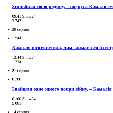
Зганьбила свою родину, – подруга Камалії ем
09:41
Show24
2 747
28 серпня
12:44
Камалія розсекретила, чим займається її сест
12:44
Show24
1 734
21 серпня
01:00
Знайшли одне одного попри війну, – Камалія 
01:00
Show24
5 001
14 серпня