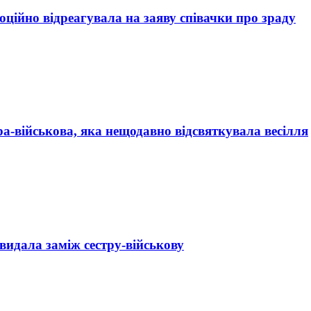
оційно відреагувала на заяву співачки про зраду
ра-військова, яка нещодавно відсвяткувала весілля
видала заміж сестру-військову