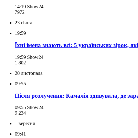
14:19
Show24
797
2
23 січня
19:59
Їхні імена знають всі: 5 українських зірок, як
19:59
Show24
1 802
20 листопада
09:55
Після розлучення: Камалія здивувала, де зара
09:55
Show24
9 234
1 вересня
09:41