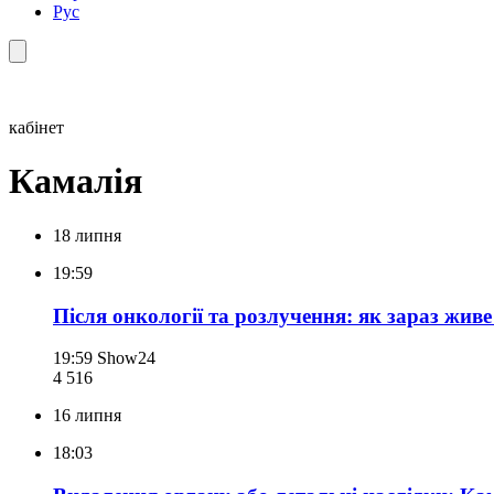
Рус
кабінет
Камалія
18 липня
19:59
Після онкології та розлучення: як зараз жив
19:59
Show24
4 516
16 липня
18:03