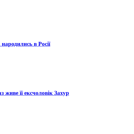
і народились в Росії
з живе її ексчоловік Захур