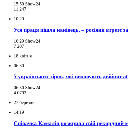
15:50
Show24
11 247
10:29
Уся праця пішла нанівець, – росіяни втретє з
10:29
Show24
7 207
18 квітня
06:30
5 українських зірок, які виховують двійнят а
06:30
Show24
4 079
2
27 березня
14:19
Співачка Камалія розкрила свій рекордний м