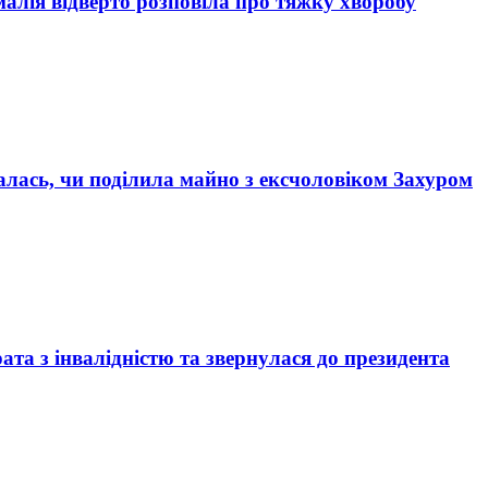
малія відверто розповіла про тяжку хворобу
алась, чи поділила майно з ексчоловіком Захуром
ата з інвалідністю та звернулася до президента