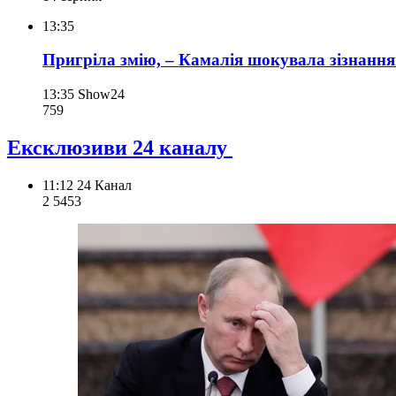
13:35
Пригріла змію, – Камалія шокувала зізнання
13:35
Show24
759
Ексклюзиви 24 каналу
11:12
24 Канал
2 545
3