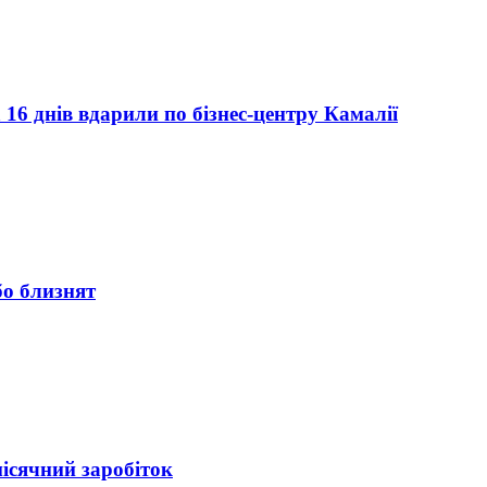
а 16 днів вдарили по бізнес-центру Камалії
бо близнят
ісячний заробіток