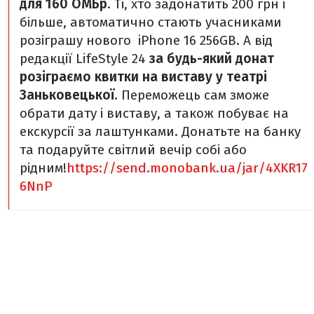
для 160 ОМБр
. Ті, хто задонатить 200 грн і
більше, автоматично стають учасниками
розіграшу нового iPhone 16 256GB.
А від
редакції LifeStyle 24
за будь-який донат
розіграємо квитки на виставу у театрі
Заньковецької
. Переможець сам зможе
обрати дату і виставу, а також побуває на
екскурсії за лаштунками. Донатьте на банку
та подаруйте світлий вечір собі або
рідним!
https://send.monobank.ua/jar/4XKR17
6NnP