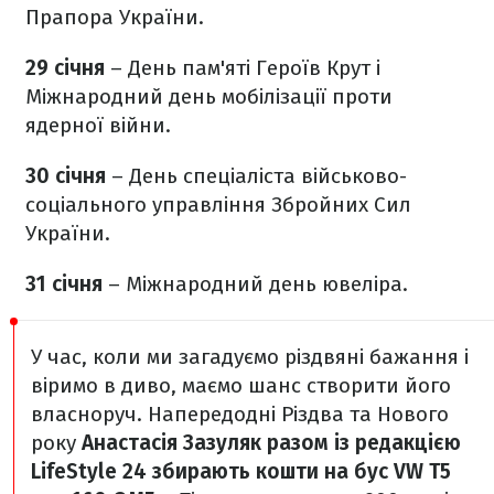
Прапора України.
29 січня
– День пам'яті Героїв Крут і
Міжнародний день мобілізації проти
ядерної війни.
30 січня
– День спеціаліста військово-
соціального управління Збройних Сил
України.
31 січня
– Міжнародний день ювеліра.
У час, коли ми загадуємо різдвяні бажання і
віримо в диво, маємо шанс створити його
власноруч. Напередодні Різдва та Нового
року
Анастасія Зазуляк разом із редакцією
LifeStyle 24 збирають кошти на бус VW T5