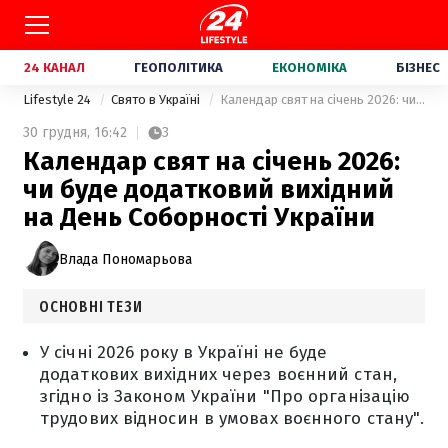
24 КАНАЛ
ГЕОПОЛІТИКА
ЕКОНОМІКА
БІЗНЕС
Lifestyle 24
Свято в Україні
Календар свят на січень 2026: чи буде додатковий вихідний на День Соборності України
30 грудня,
16:42
3
Календар свят на січень 2026:
чи буде додатковий вихідний
на День Соборності України
Влада Пономарьова
ОСНОВНІ ТЕЗИ
У січні 2026 року в Україні не буде
додаткових вихідних через воєнний стан,
згідно із Законом України "Про організацію
трудових відносин в умовах воєнного стану".