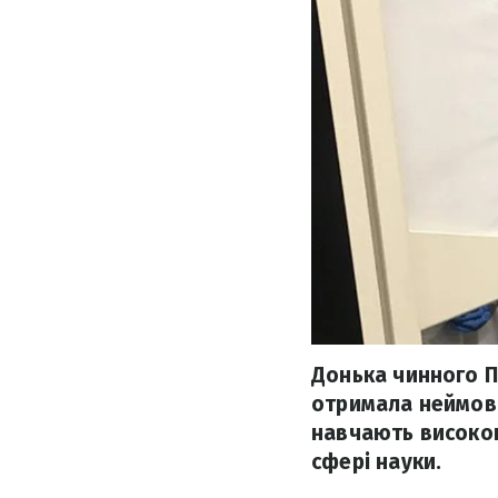
Донька чинного П
отримала неймові
навчають високок
сфері науки.