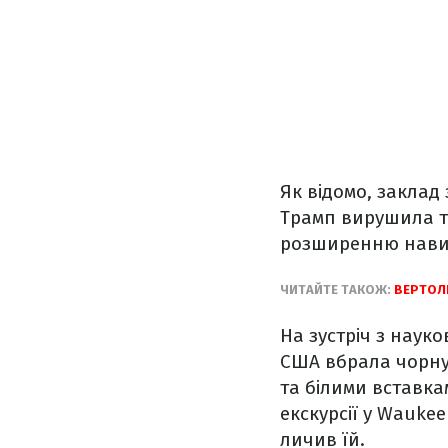
Як відомо, заклад
Трамп вирушила ту
розширенню навич
ЧИТАЙТЕ ТАКОЖ:
ВЕРТОЛІ
На зустріч з наук
США вбрала чорну
та білими вставка
екскурсії у Wauke
личив їй.