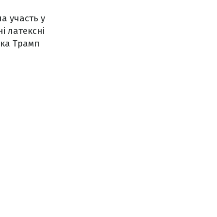
ла участь у
ні латексні
нка Трамп