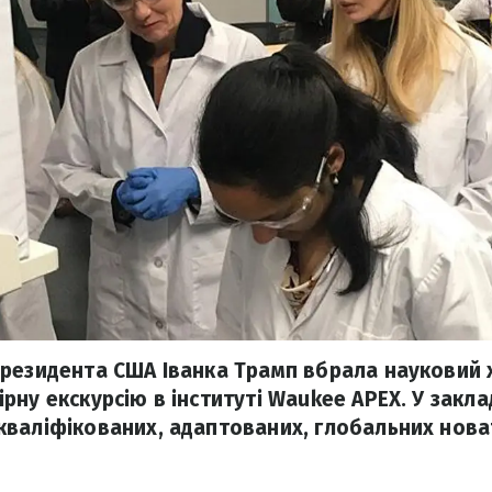
резидента США Іванка Трамп вбрала науковий 
рну екскурсію в інституті Waukee APEX. У закла
валіфікованих, адаптованих, глобальних новат