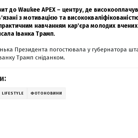
зит до Waukee APEX – центру, де високооплачув
'язані з мотивацією та висококваліфікованістю
практичним навчанням кар'єра молодих вчених
сала Іванка Трамп.
онька Президента погостювала у губернатора шта
ванку Трамп сніданком.
и:
LIFESTYLE
ФОТОНОВИНИ