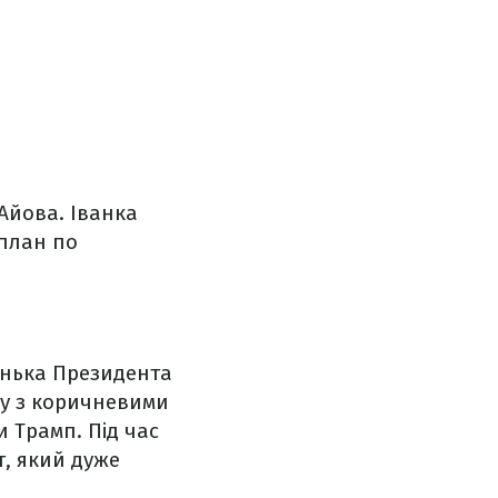
Айова. Іванка
 план по
онька Президента
ру з коричневими
 Трамп. Під час
т, який дуже