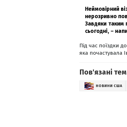
Неймовірний ві
нерозривно пов
Завдяки таким 
сьогодні,
– напи
Під час поїздки д
яка почастувала І
Пов'язані тем
НОВИНИ США