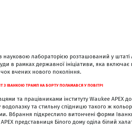
 з науковою лабораторією розташований у штаті 
ди в рамках державної ініціативи, яка включає
ок вчених нового покоління.
Т З ІВАНКОЮ ТРАМП НА БОРТУ ПОЛАМАВСЯ У ПОВІТРІ
овцями та працівниками інституту Waukee APEХ д
 водолазку та стильну спідницю такого ж кольо
ми. Вбрання підкреслило витончені форми Іванки
e APEХ представниця Білого дому оділа білий хала