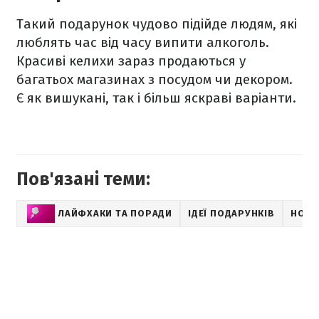
Такий подарунок чудово підійде людям, які
люблять час від часу випити алкоголь.
Красиві келихи зараз продаються у
багатьох магазинах з посудом чи декором.
Є як вишукані, так і більш яскраві варіанти.
Пов'язані теми:
ЛАЙФХАКИ ТА ПОРАДИ
ІДЕЇ ПОДАРУНКІВ
НОВИ