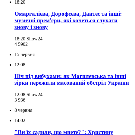
18:20
Омаргалієва, Дорофєєва, Дантес та інші:
музичні прем'єри, які хочеться слухати
знову і знову
18:20
Show24
4 590
2
15 червня
12:08
Ніч під вибухами: як Могилевська та інші
зірки пережили масований обстріл України
12:08
Show24
3 936
8 червня
14:02
"Ви їх садили, що мнете?": Христину