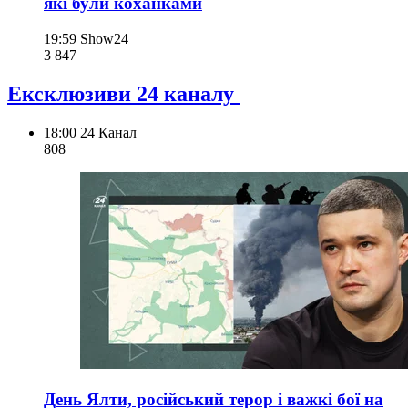
які були коханками
19:59
Show24
3 847
Ексклюзиви 24 каналу
18:00
24 Канал
808
День Ялти, російський терор і важкі бої на