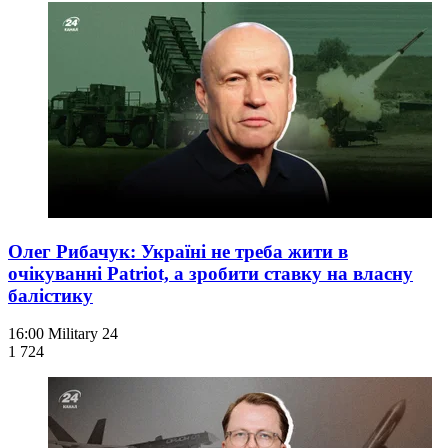
Олег Рибачук: Україні не треба жити в
очікуванні Patriot, а зробити ставку на власну
балістику
16:00
Military 24
1 724