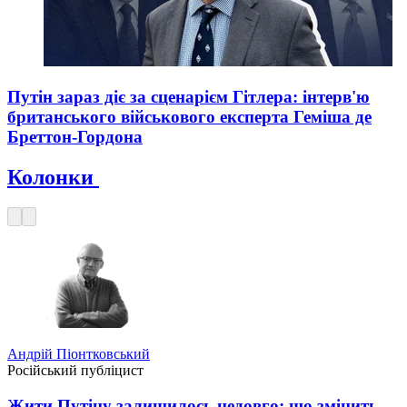
Путін зараз діє за сценарієм Гітлера: інтерв'ю
британського військового експерта Геміша де
Бреттон-Гордона
Колонки
Андрій Піонтковський
Російський публіцист
Жити Путіну залишилось недовго: що змінить