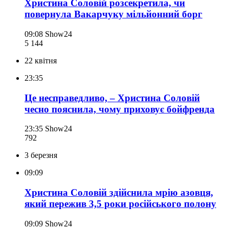
Христина Соловій розсекретила, чи
повернула Вакарчуку мільйонний борг
09:08
Show24
5 144
22 квітня
23:35
Це несправедливо, – Христина Соловій
чесно пояснила, чому приховує бойфренда
23:35
Show24
792
3 березня
09:09
Христина Соловій здійснила мрію азовця,
який пережив 3,5 роки російського полону
09:09
Show24