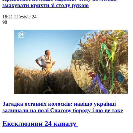
змахувати крихти зі столу рукою
16:21
Lifestyle 24
98
Загадка останніх колосків: навіщо українці
залишали на полі Спасову бороду і що це таке
Ексклюзиви 24 каналу