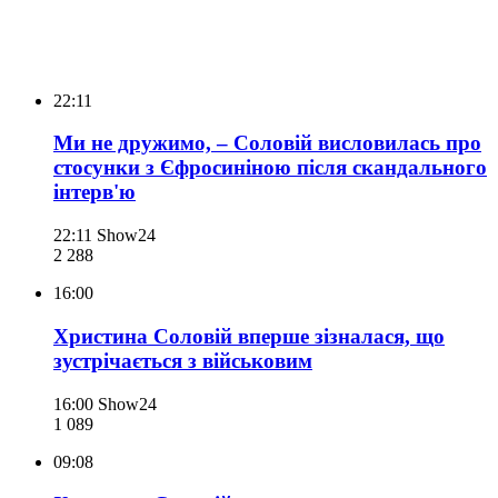
22:11
Ми не дружимо, – Соловій висловилась про
стосунки з Єфросиніною після скандального
інтерв'ю
22:11
Show24
2 288
16:00
Христина Соловій вперше зізналася, що
зустрічається з військовим
16:00
Show24
1 089
09:08