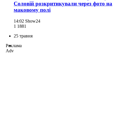
Соловій розкритикували через фото на
маковому полі
14:02
Show24
1 188
1
25 травня
Реклама
Adv