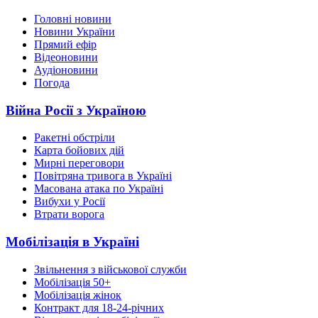
Головні новини
Новини України
Прямий ефір
Відеоновини
Аудіоновини
Погода
Війна Росії з Україною
Ракетні обстріли
Карта бойових дій
Мирні переговори
Повітряна тривога в Україні
Масована атака по Україні
Вибухи у Росії
Втрати ворога
Мобілізація в Україні
Звільнення з військової служби
Мобілізація 50+
Мобілізація жінок
Контракт для 18-24-річних