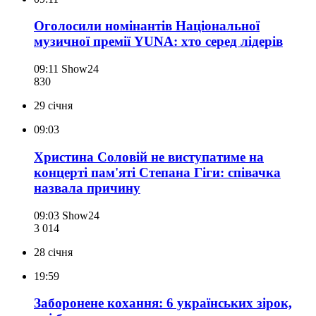
Оголосили номінантів Національної
музичної премії YUNA: хто серед лідерів
09:11
Show24
830
29 січня
09:03
Христина Соловій не виступатиме на
концерті пам'яті Степана Гіги: співачка
назвала причину
09:03
Show24
3 014
28 січня
19:59
Заборонене кохання: 6 українських зірок,