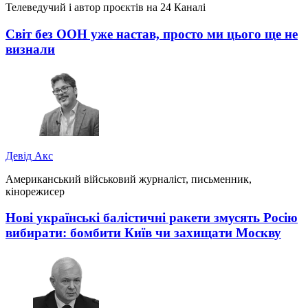
Телеведучий і автор проєктів на 24 Каналі
Світ без ООН уже настав, просто ми цього ще не
визнали
Девід Акс
Американський військовий журналіст, письменник,
кінорежисер
Нові українські балістичні ракети змусять Росію
вибирати: бомбити Київ чи захищати Москву