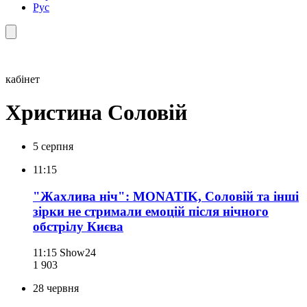
Рус
кабінет
Христина Соловій
5 серпня
11:15
"Жахлива ніч": MONATIK, Соловій та інші
зірки не стримали емоцій після нічного
обстрілу Києва
11:15
Show24
1 903
28 червня