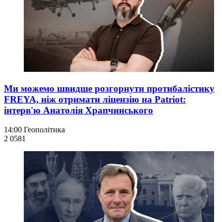
Ми можемо швидше розгорнути протибалістику
FREYA, ніж отримати ліцензію на Patriot:
інтерв'ю Анатолія Храпчинського
14:00
Геополітика
2 058
1