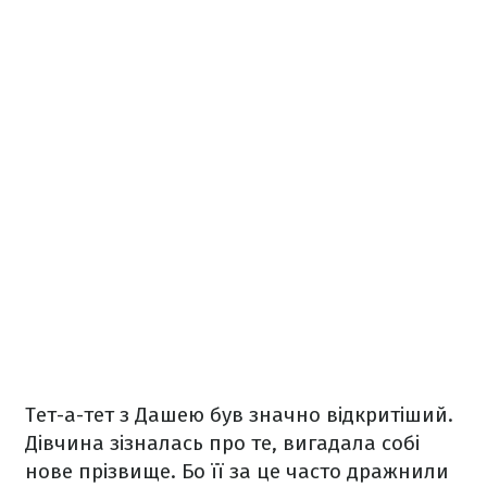
Тет-а-тет з Дашею був значно відкритіший.
Дівчина зізналась про те, вигадала собі
нове прізвище. Бо її за це часто дражнили