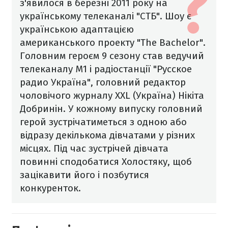
з'явилося в березні 2011 року на
українському телеканалі "СТБ". Шоу є
українською адаптацією
американського проекту "The Bachelor".
Головним героєм 9 сезону став ведучий
телеканалу М1 і радіостанції "Русское
радио Україна", головний редактор
чоловічого журналу XXL (Україна) Нікіта
Добринін.
У кожному випуску головний
герой зустрічатиметься з одною або
відразу декількома дівчатами у різних
місцях. Під час зустрічей дівчата
повинні сподобатися Холостяку, щоб
зацікавити його і позбутися
конкуренток.