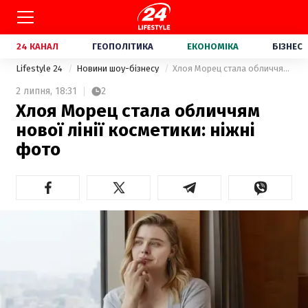
24 КАНАЛ
ГЕОПОЛІТИКА
ЕКОНОМІКА
БІЗНЕС
Lifestyle 24
Новини шоу-бізнесу
Хлоя Морец стала обличчям нової лінії косметики: ніжні фото
2 липня,
18:31
2
Хлоя Морец стала обличчям
нової лінії косметики: ніжні
фото