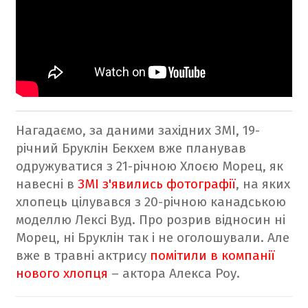
Нагадаємо
, за даними західних ЗМІ, 19-
річний Бруклін Бекхем вже планував
одружуватися з 21-річною Хлоєю Морец, як
навесні в
ЗМІ з'явились фотографії
, на
яких
хлопець цілувався з 20-річною канадською
моделлю Лексі Вуд. Про розрив відносин ні
Морец, ні Бруклін так і не оголошували. Але
вже в травні актрису
помітили в компанії
нового хлопця
– актора Алекса Роу.