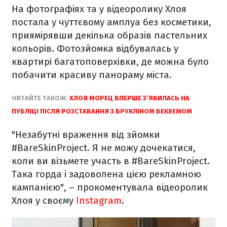
На фотографіях та у відеоролику Хлоя
постала у чуттєвому амплуа без косметики,
приямірявши декілька образів пастельних
кольорів. Фотозйомка відбувалась у
квартирі багатоповерхівки, де можна було
побачити красиву панораму міста.
ЧИТАЙТЕ ТАКОЖ:
ХЛОЯ МОРЕЦ ВПЕРШЕ З’ЯВИЛАСЬ НА
ПУБЛІЦІ ПІСЛЯ РОЗСТАВАННЯ З БРУКЛІНОМ БЕКХЕМОМ
"Незабутні враження від зйомки
#BareSkinProject. Я не можу дочекатися,
коли ви візьмете участь в #BareSkinProject.
Така горда і задоволена цією рекламною
кампанією", – прокоментувала відеоролик
Хлоя у своєму
Instagram
.