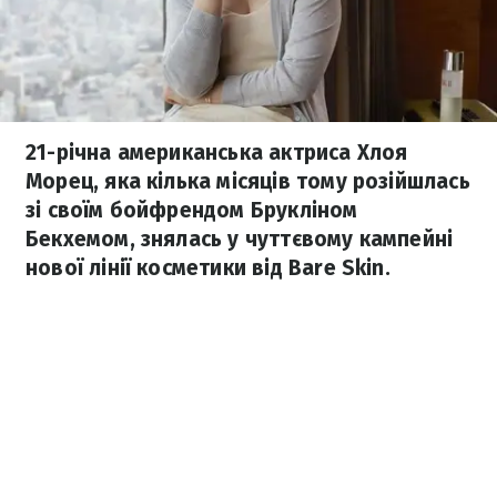
21-річна американська актриса Хлоя
Морец, яка кілька місяців тому розійшлась
зі своїм бойфрендом Брукліном
Бекхемом, знялась у чуттєвому кампейні
нової лінії косметики від Bare Skin.