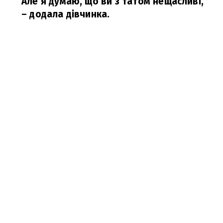
Але я думаю, що ви з татом нещасливі,
– додала дівчинка.