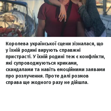
Королева української сцени зізналася, що
у їхній родині вирують справжні
пристрасті. У їхній родині теж є конфлікти,
які супроводжуються криками,
скандалами та навіть емоційними заявами
про розлучення. Проте далі розмов
справа ще жодного разу не дійшла.