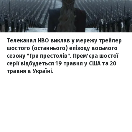
Телеканал HBO виклав у мережу трейлер
шостого (останнього) епізоду восьмого
сезону "Гри престолів". Прем'єра шостої
серії відбудеться 19 травня у США та 20
травня в Україні.