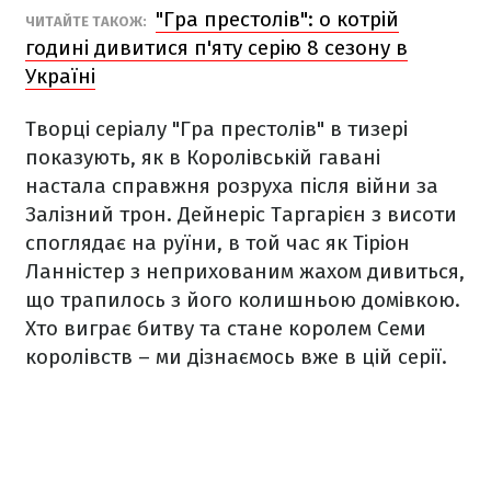
"Гра престолів": о котрій
ЧИТАЙТЕ ТАКОЖ:
годині дивитися п'яту серію 8 сезону в
Україні
Творці серіалу "Гра престолів" в тизері
показують, як в Королівській гавані
настала справжня розруха після війни за
Залізний трон. Дейнеріс Таргарієн з висоти
споглядає на руїни, в той час як Тіріон
Ланністер з неприхованим жахом дивиться,
що трапилось з його колишньою домівкою.
Хто виграє битву та стане королем Семи
королівств – ми дізнаємось вже в цій серії.