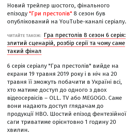
Новий трейлер шостого, фінального
епізоду
"Гри престолів"
8 сезон був
опублікований на YouTube-каналі серіалу.
Гра престолів 8 сезон 6 серія:
ЧИТАЙТЕ ТАКОЖ:
злитий сценарій, розбір серії та чому саме
такий фінал
6 серія серіалу "Гра престолів" вийде на
екрани 19 травня 2019 року і в ніч на 20
травня її зможуть побачити в Україні всі,
хто матиме доступ до одного з двох
відеосервісів – OLL. TV або MEGOGO. Саме
вони надають доступ глядачам до
продукції HBO. Шостий епізод фентезійної
саги триватиме орієнтовно 1 годину 20
хвилин.