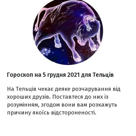
Гороскоп н
а 5 грудня
2021
для Тельців
На Тельців чекає деяке розчарування від
хороших друзів. Поставтеся до них із
розумінням, згодом вони вам розкажуть
причину якоїсь відстороненості.