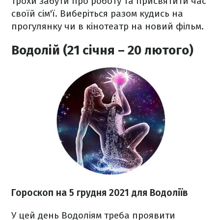
трохи забути про роботу та присвятити час
своїй сім'ї. Виберіться разом кудись на
прогулянку чи в кінотеатр на новий фільм.
Водолій (21 січня – 20 лютого)
Гороскоп н
а 5 грудня
2021
для Водоліїв
У цей день Водоліям треба проявити