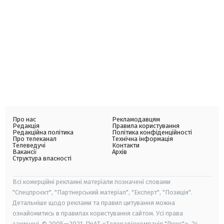
Про нас
Рекламодавцям
Редакція
Правила користування
Редакційна політика
Політика конфіденційності
Про телеканал
Технічна інформація
Телеведучі
Контакти
Вакансії
Архів
Структура власності
Всі комерційні рекламні матеріали позначені словами
"Спецпроєкт", "Партнерський матеріал", "Експерт", "Позиція".
Детальніше щодо реклами та правил цитування можна
ознайомитись в правилах користування сайтом. Усі права
захищені. © 2005—2021, ПрАТ «Телерадіокомпанія "Люкс"», 24