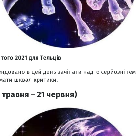
ютого 2021
для Тельців
ндовано в цей день зачіпати надто серйозні тем
мати шквал критики.
 травня – 21 червня)