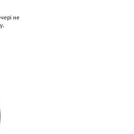
чері не
у.