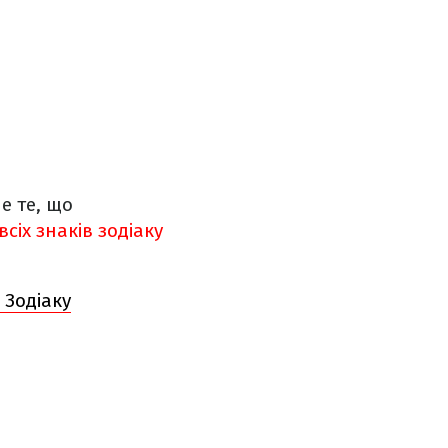
е те, що
сіх знаків зодіаку
 Зодіаку