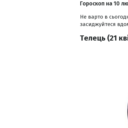
Гороскоп н
а 10 л
Не варто в сьогод
засиджуйтеся вдом
Телець (21 кв