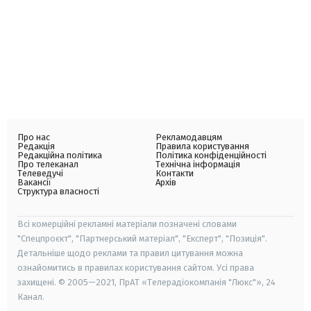
Про нас
Рекламодавцям
Редакція
Правила користування
Редакційна політика
Політика конфіденційності
Про телеканал
Технічна інформація
Телеведучі
Контакти
Вакансії
Архів
Структура власності
Всі комерційні рекламні матеріали позначені словами
"Спецпроєкт", "Партнерський матеріал", "Експерт", "Позиція".
Детальніше щодо реклами та правил цитування можна
ознайомитись в правилах користування сайтом. Усі права
захищені. © 2005—2021, ПрАТ «Телерадіокомпанія "Люкс"», 24
Канал.