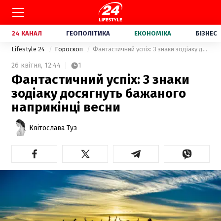
24 КАНАЛ
ГЕОПОЛІТИКА
ЕКОНОМІКА
БІЗНЕС
Lifestyle 24
Гороскоп
Фантастичний успіх: 3 знаки зодіаку досягнуть бажаного наприкінці весни
26 квітня,
12:44
1
Фантастичний успіх: 3 знаки
зодіаку досягнуть бажаного
наприкінці весни
Квітослава Туз