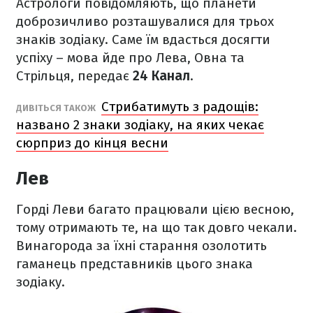
Астрологи повідомляють, що планети
доброзичливо розташувалися для трьох
знаків зодіаку. Саме їм вдасться досягти
успіху – мова йде про Лева, Овна та
Стрільця, передає
24 Канал
.
Стрибатимуть з радощів:
ДИВІТЬСЯ ТАКОЖ
названо 2 знаки зодіаку, на яких чекає
сюрприз до кінця весни
Лев
Горді Леви багато працювали цією весною,
тому отримають те, на що так довго чекали.
Винагорода за їхні старання озолотить
гаманець представників цього знака
зодіаку.