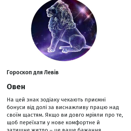
Гороскоп для Левів
Овен
На цей знак зодіаку чекають приємні
бонуси від долі за виснажливу працю над
своїм щастям. Якщо ви довго мріяли про те,
щоб переїхати у нове комфортне й
затишне житло – це ваше бажання