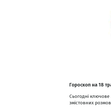
Гороскоп н
а 18 т
Сьогодні ключове 
змістовних розмо