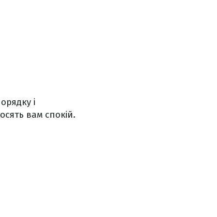
орядку і
осять вам спокій.