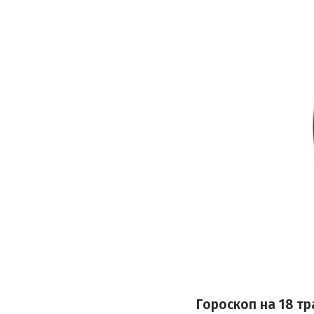
Гороскоп н
а 18 т