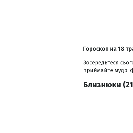
Гороскоп н
а 18 т
Зосередьтеся сьог
приймайте мудрі ф
Близнюки (21