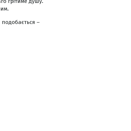
го грітиме душу.
шим.
е подобається –