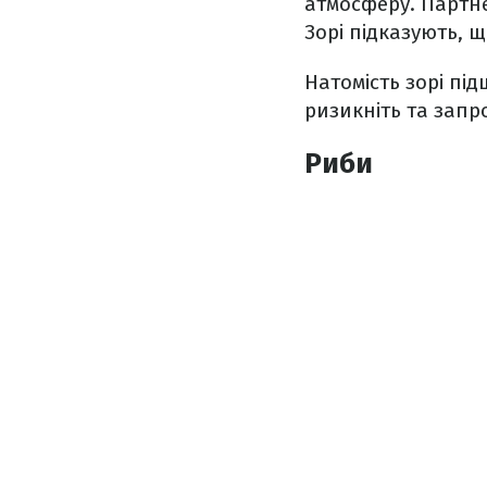
атмосферу. Партне
Зорі підказують, 
Натомість зорі пі
ризикніть та запр
Риби