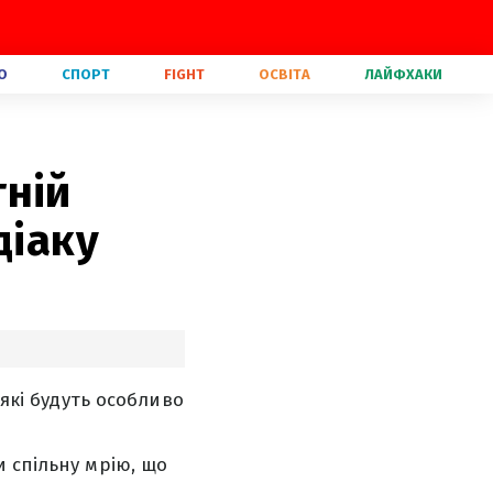
О
СПОРТ
FIGHT
ОСВІТА
ЛАЙФХАКИ
тній
діаку
 які будуть особливо
 спільну мрію, що