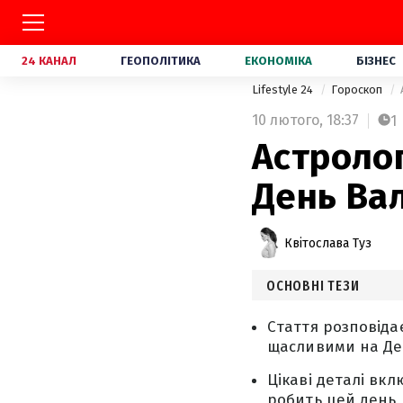
24 КАНАЛ
ГЕОПОЛІТИКА
ЕКОНОМІКА
БІЗНЕС
Lifestyle 24
Гороскоп
10 лютого,
18:37
1
Астроло
День Вал
Квітослава Туз
ОСНОВНІ ТЕЗИ
Стаття розповідає
щасливими на Де
Цікаві деталі вк
робить цей день 