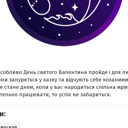
собливо День святого Валентина пройде і для 
они зануряться у казку та відчують себе коханими
 стане днем, коли у вас народиться спільна мрія
тельно працювати, то успіх не забариться.
и:
ОРОСКОП