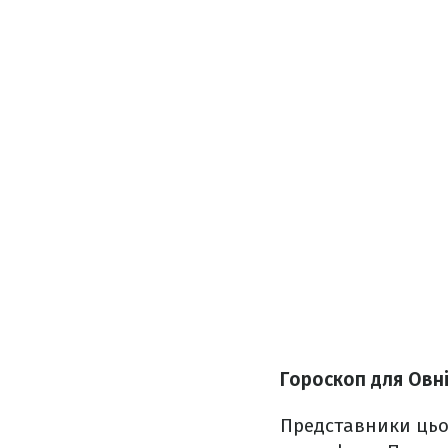
Гороскоп для Овн
Представники цьог