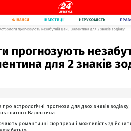
ФІНАНСИ
ІНВЕСТИЦІЇ
НЕРУХОМІСТЬ
ПРАВ
Астрологи прогнозують незабутній День Валентина для 2 знаків зодіаку
ги прогнозують незабу
ентина для 2 знаків зо
 про астрологічні прогнози для двох знаків зодіаку,
нь святого Валентина.
лючають романтичні сюрпризи і можливість здійснити
незабутнім.