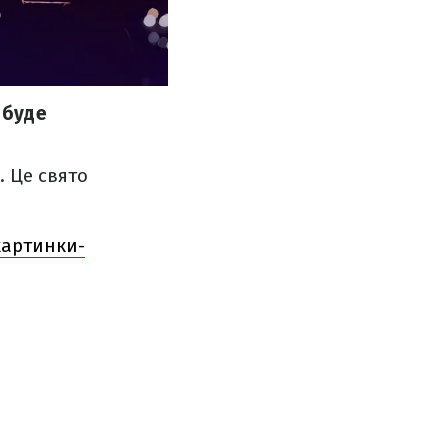
 буде
. Це свято
картинки-