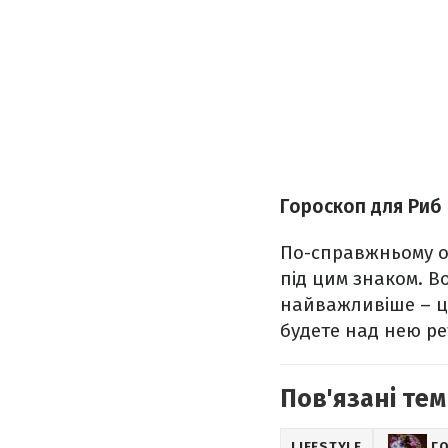
Гороскоп для Риб
По-справжньому о
під цим знаком. В
найважливіше – це
будете над нею ре
Пов'язані тем
LIFESTYLE
Г