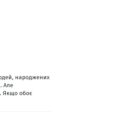
людей, народжених
. Але
. Якщо обоє