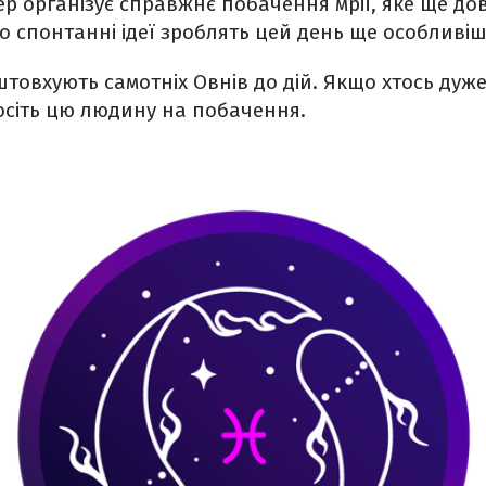
р організує справжнє побачення мрії, яке ще дов
що спонтанні ідеї зроблять цей день ще особливі
дштовхують самотніх Овнів до дій. Якщо хтось дуж
осіть цю людину на побачення.