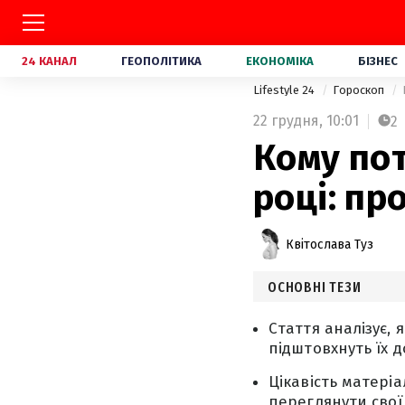
24 КАНАЛ
ГЕОПОЛІТИКА
ЕКОНОМІКА
БІЗНЕС
Lifestyle 24
Гороскоп
22 грудня,
10:01
2
Кому пот
році: пр
Квітослава Туз
ОСНОВНІ ТЕЗИ
Стаття аналізує, 
підштовхнуть їх д
Цікавість матері
переглянути свої