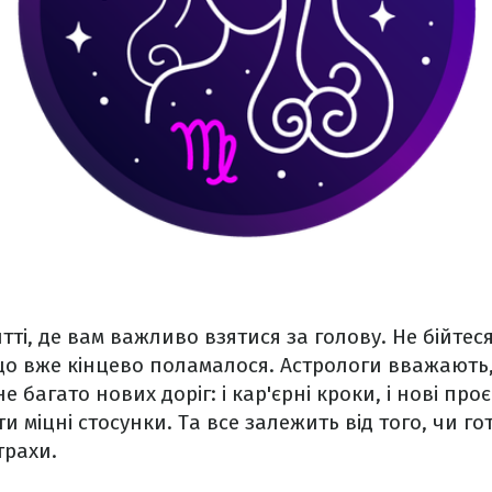
итті, де вам важливо взятися за голову. Не бійте
 що вже кінцево поламалося. Астрологи вважають,
 багато нових доріг: і кар'єрні кроки, і нові проє
 міцні стосунки. Та все залежить від того, чи го
страхи.