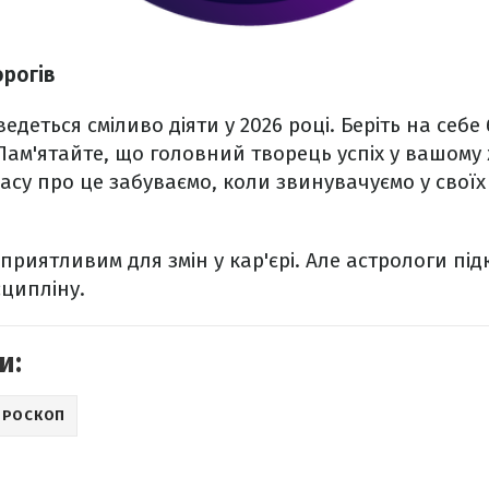
орогів
едеться сміливо діяти у 2026 році. Беріть на себе
 Пам'ятайте, що головний творець успіх у вашому 
 часу про це забуваємо, коли звинувачуємо у свої
сприятливим для змін у кар'єрі. Але астрологи пі
ципліну.
и:
ОРОСКОП