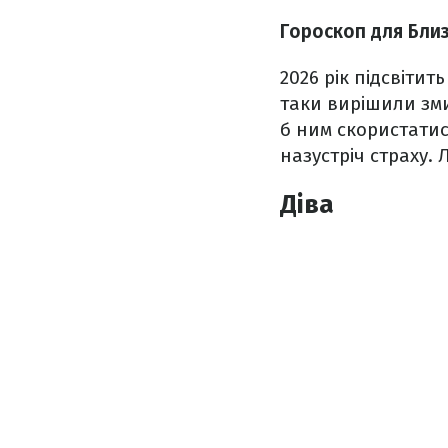
Гороскоп для Бли
2026 рік підсвітит
таки вирішили зми
б ним скористатис
назустріч страху.
Діва