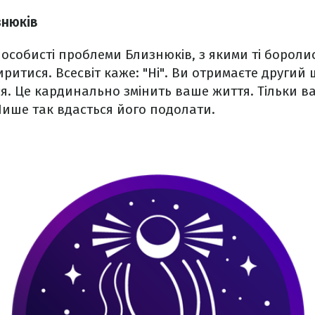
знюків
ь особисті проблеми Близнюків, з якими ті боролис
ритися. Всесвіт каже: "Ні". Ви отримаєте другий 
я. Це кардинально змінить ваше життя. Тільки 
 Лише так вдасться його подолати.