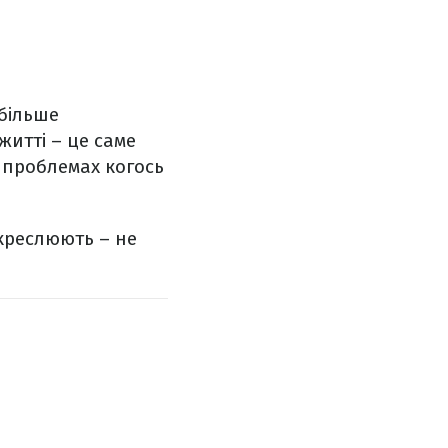
 більше
житті – це саме
х проблемах когось
дкреслюють – не