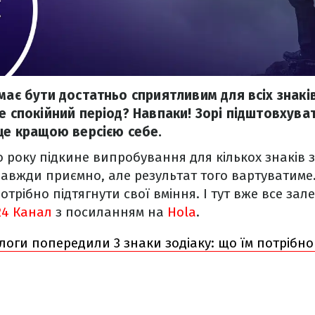
має бути достатньо сприятливим для всіх знаків
е спокійний період? Навпаки! Зорі підштовхува
 ще кращою версією себе.
о року підкине випробування для кількох знаків з
завжди приємно, але результат того вартуватиме
потрібно підтягнути свої вміння. І тут вже все за
24 Канал
з посиланням на
Hola
.
логи попередили 3 знаки зодіаку: що їм потрібн