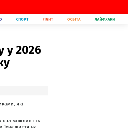
О
СПОРТ
FIGHT
ОСВІТА
ЛАЙФХАКИ
у у 2026
ку
иками, які
альна можливість
 їхнє життя на