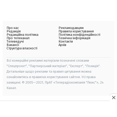
Про нас
Рекламодавцям
Редакція
Правила користування
Редакційна політика
Політика конфіденційності
Про телеканал
Технічна інформація
Телеведучі
Контакти
Вакансії
Архів
Структура власності
Всі комерційні рекламні матеріали позначені словами
"Спецпроєкт", "Партнерський матеріал", "Експерт", "Позиція".
Детальніше щодо реклами та правил цитування можна
ознайомитись в правилах користування сайтом. Усі права
захищені. © 2005—2021, ПрАТ «Телерадіокомпанія "Люкс"», 24
Канал.