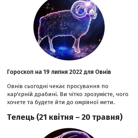
Гороскоп н
а 19 липня
2022 для Овнів
Овнів сьогодні чекає просування по
кар'єрній драбині. Ви чітко зрозумієте, чого
хочете та будете йти до омріяної мети.
Телець (21 квітня – 20 травня)