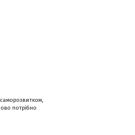
я саморозвитком,
ново потрібно