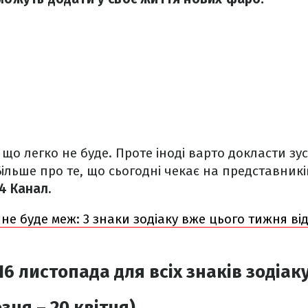
 що легко не буде. Проте іноді варто докласти зу
ільше про те, що сьогодні чекає на представник
4 Канал.
не буде меж: 3 знаки зодіаку вже цього тижня в
6 листопада для всіх знаків зодіак
зня – 20 квітня)