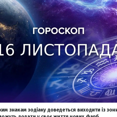
ким знакам зодіаку доведеться виходити із зон
зможуть додати у своє життя нових фарб.