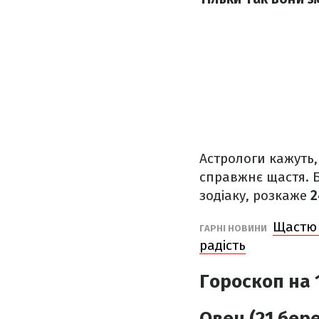
Астрологи кажуть,
справжнє щастя. Б
зодіаку, розкаже
2
Щастю 
ГАРНІ НОВИНИ
радість
Гороскоп на 1
Овен (21 бере