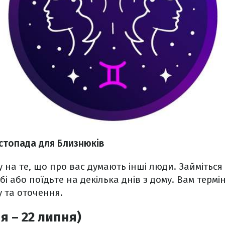
истопада для Близнюків
у на те, що про вас думають інші люди. Займітьс
і або поїдьте на декілька днів з дому. Вам термі
 та оточення.
я – 22 липня)