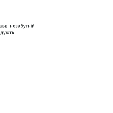
авді незабутній
ндують