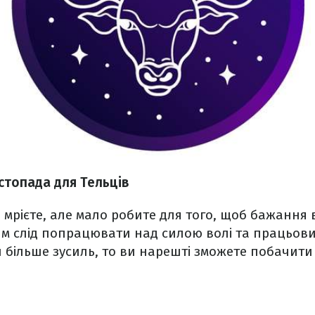
стопада для Тельців
 мрієте, але мало робите для того, щоб бажання 
ям слід попрацювати над силою волі та працьови
більше зусиль, то ви нарешті зможете побачити 