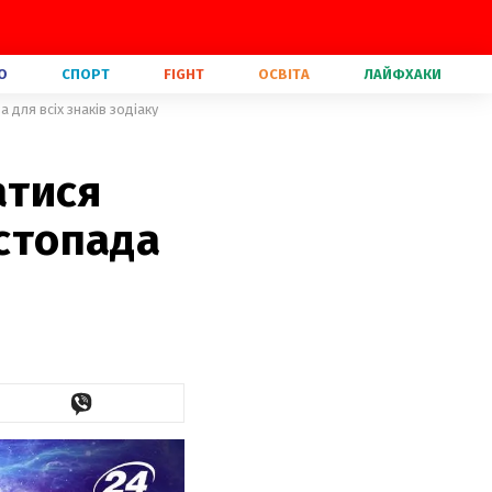
О
СПОРТ
FIGHT
ОСВІТА
ЛАЙФХАКИ
для всіх знаків зодіаку
атися
истопада