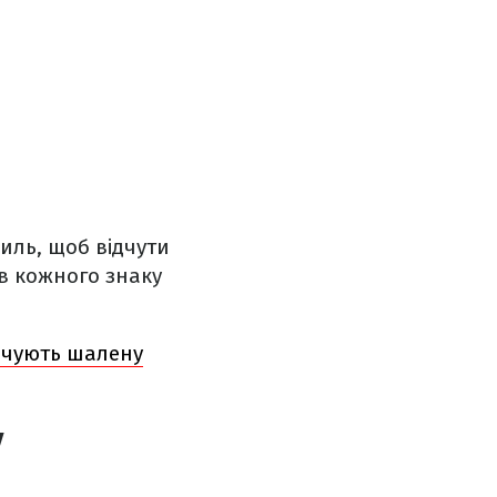
силь, щоб відчути
ів кожного знаку
ідчують шалену
у