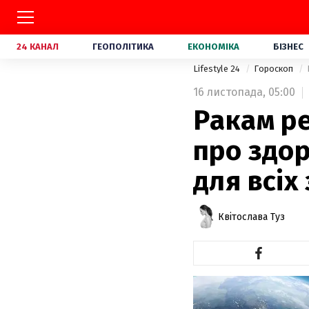
24 КАНАЛ
ГЕОПОЛІТИКА
ЕКОНОМІКА
БІЗНЕС
Lifestyle 24
Гороскоп
16 листопада,
05:00
Ракам р
про здор
для всіх
Квітослава Туз