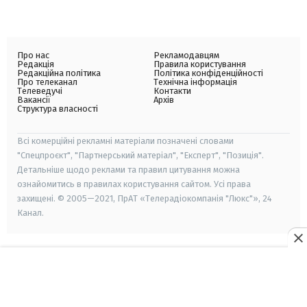
Про нас
Рекламодавцям
Редакція
Правила користування
Редакційна політика
Політика конфіденційності
Про телеканал
Технічна інформація
Телеведучі
Контакти
Вакансії
Архів
Структура власності
Всі комерційні рекламні матеріали позначені словами
"Спецпроєкт", "Партнерський матеріал", "Експерт", "Позиція".
Детальніше щодо реклами та правил цитування можна
ознайомитись в правилах користування сайтом. Усі права
захищені. © 2005—2021, ПрАТ «Телерадіокомпанія "Люкс"», 24
Канал.