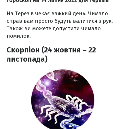
Гороскоп н
а 14 липня
2022
для Терезів
На Терезів чекає важкий день. Чимало
справ вам просто будуть валитися з рук.
Також ви можете допустити чимало
помилок.
Скорпіон (24 жовтня – 22
листопада)