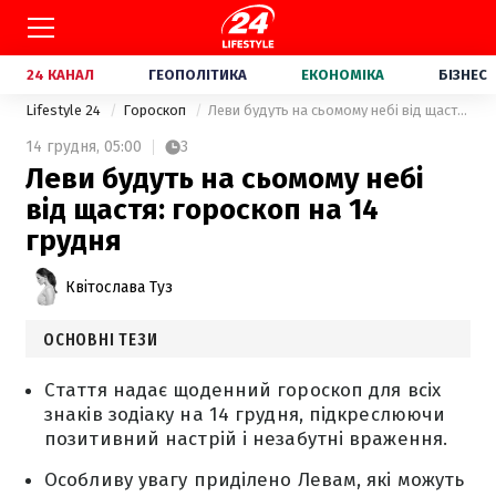
24 КАНАЛ
ГЕОПОЛІТИКА
ЕКОНОМІКА
БІЗНЕС
Lifestyle 24
Гороскоп
Леви будуть на сьомому небі від щастя: гороскоп на 14 грудня
14 грудня,
05:00
3
Леви будуть на сьомому небі
від щастя: гороскоп на 14
грудня
Квітослава Туз
ОСНОВНІ ТЕЗИ
Стаття надає щоденний гороскоп для всіх
знаків зодіаку на 14 грудня, підкреслюючи
позитивний настрій і незабутні враження.
Особливу увагу приділено Левам, які можуть