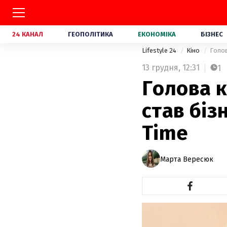
24 КАНАЛ
ГЕОПОЛІТИКА
ЕКОНОМІКА
БІЗНЕС
Lifestyle 24
Кіно
Голов
13 грудня,
12:31
1
Голова к
став біз
Time
Марта Вересюк