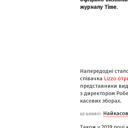
журналу Time.
Напередодні стало
співачка
Lizzo от
представники ви
з директором Робе
касових зборах.
Найкасов
ЦЕ ЦІКАВО!
Також у 2019 році