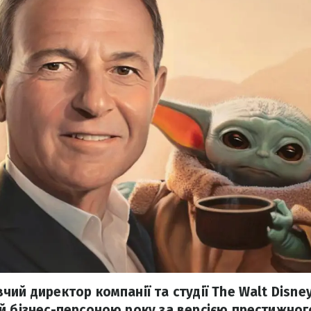
чий директор компанії та студії The Walt Disne
й бізнес-персоною року за версією престижно