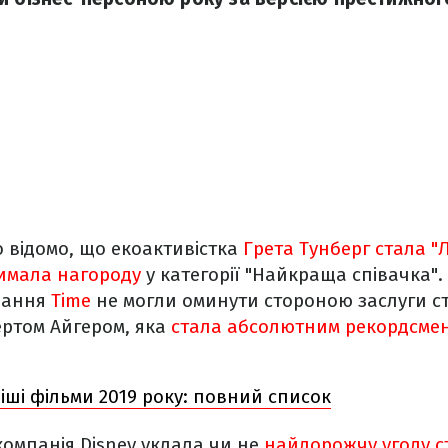
 відомо, що екоактивістка
Грета Тунберг стала 
римала нагороду
у категорії "Найкраща співачка".
дання
Time
не могли оминути стороною заслуги сту
ртом Айгером, яка
стала абсолютним рекордсме
іші фільми 2019 року: повний список
 компанія Disney уклала чи не
найдорожчу угоду с