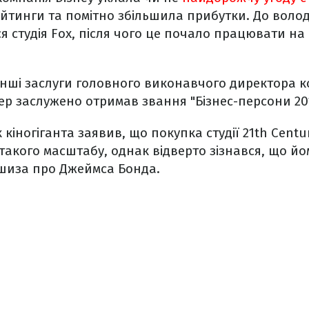
йтинги та помітно збільшила прибутки. До волод
я студія Fox, після чого це почало працювати на 
інші заслуги головного виконавчого директора к
гер заслужено отримав звання "Бізнес-персони 201
 кіногіганта заявив, що покупка студії 21th Centu
такого масштабу, однак відверто зізнався, що й
шиза про Джеймса Бонда.