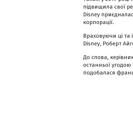
підвищила свої ре
Disney приєдналас
корпорації.
Враховуючи ці та 
Disney, Роберт Ай
До слова, керівник
останньої угодою 
подобалася фран