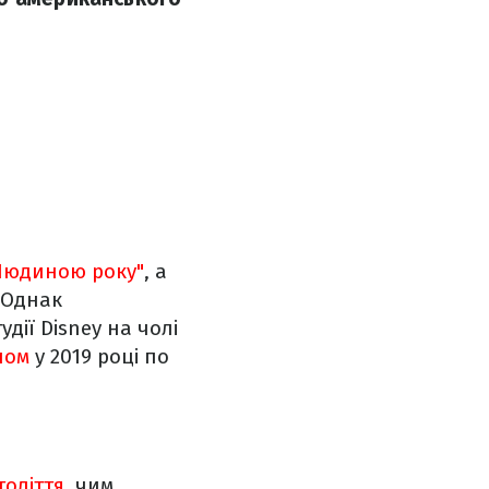
"Людиною року"
, а
 Однак
дії Disney на чолі
ном
у 2019 році по
толіття
, чим