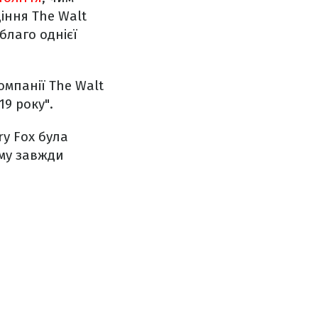
іння The Walt
благо однієї
омпанії The Walt
9 року".
ry Fox була
ому завжди