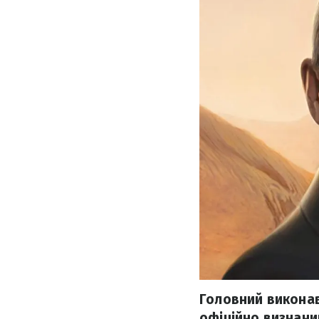
Головний виконав
офіційно визнани