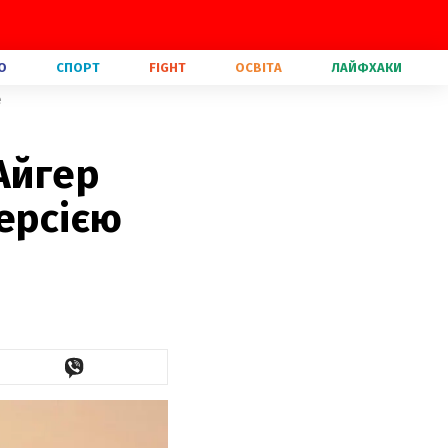
О
СПОРТ
FIGHT
ОСВІТА
ЛАЙФХАКИ
e
Айгер
ерсією