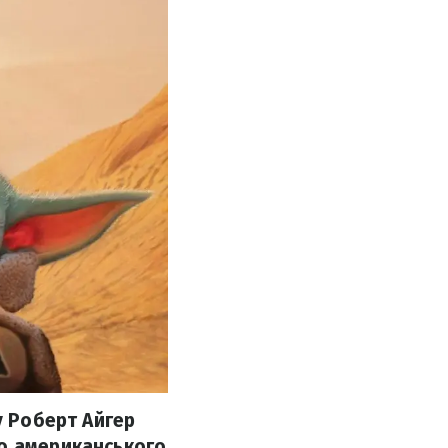
y Роберт Айгер
го американського