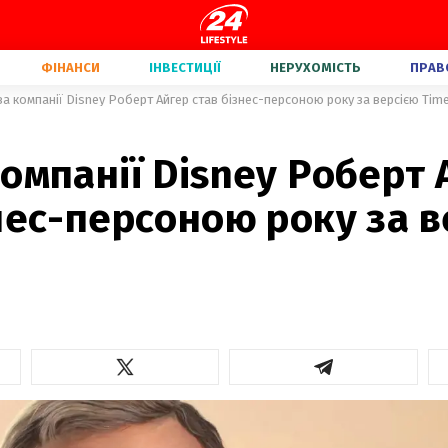
ФІНАНСИ
ІНВЕСТИЦІЇ
НЕРУХОМІСТЬ
ПРАВ
а компанії Disney Роберт Айгер став бізнес-персоною року за версією Tim
омпанії Disney Роберт 
нес-персоною року за в