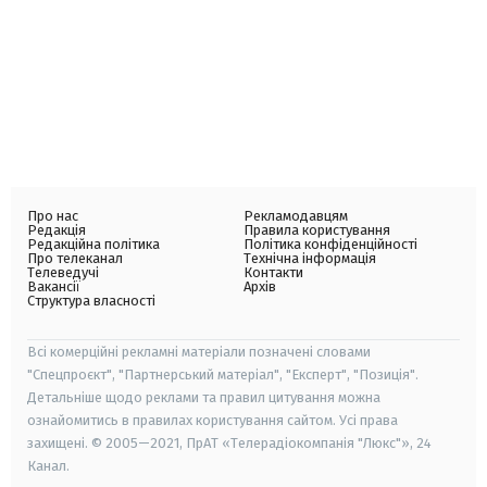
Про нас
Рекламодавцям
Редакція
Правила користування
Редакційна політика
Політика конфіденційності
Про телеканал
Технічна інформація
Телеведучі
Контакти
Вакансії
Архів
Структура власності
Всі комерційні рекламні матеріали позначені словами
"Спецпроєкт", "Партнерський матеріал", "Експерт", "Позиція".
Детальніше щодо реклами та правил цитування можна
ознайомитись в правилах користування сайтом. Усі права
захищені. © 2005—2021, ПрАТ «Телерадіокомпанія "Люкс"», 24
Канал.