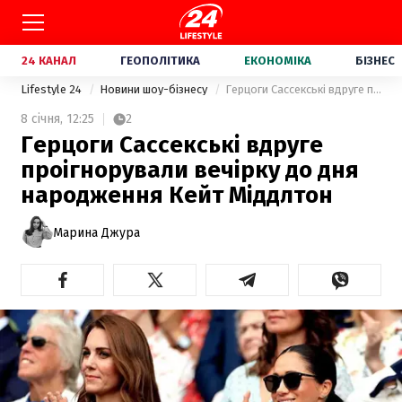
24 КАНАЛ
ГЕОПОЛІТИКА
ЕКОНОМІКА
БІЗНЕС
Lifestyle 24
Новини шоу-бізнесу
Герцоги Сассекські вдруге проігнорували вечірку до дня народження Кейт Міддлтон
8 січня,
12:25
2
Герцоги Сассекські вдруге
проігнорували вечірку до дня
народження Кейт Міддлтон
Марина Джура