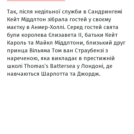
Так, після недільної служби в Сандрингемі
Кейт Міддлтон зібрала гостей у своєму
маєтку в Анмер-Холлі. Серед гостей свята
були королева Єлизавета ІІ, батьки Кейт
Кароль та Майкл Міддлтони, близький друг
принца Вільяма Том ван Страубензі з
нареченою, яка викладає в престижній
школі Thomas’s Battersea у Лондоні, де
навчаються Шарлотта та
Джордж.