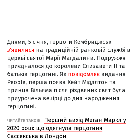
Днями, 5 січня, герцоги Кембриджські
з'явилися
на традиційній ранковій службі в
церкві святої Марії Магдалини. Подружжя
приєдналося до королеви Єлизавети ІІ та
батьків герцогині. Як
повідомляє
видання
People, перша поява Кейт Міддлтон та
принца Вільяма після різдвяних свят була
приурочена вечірці до дня народження
герцогині.
Перший вихід Меган Маркл у
ЧИТАЙТЕ ТАКОЖ:
2020 році: що одягнула герцогиня
Сассекська в Лондоні