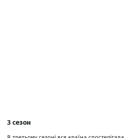
3 сезон
В третьому сезоні вся країна спостерігала