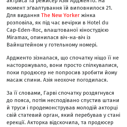
актриса та режисер Азія Ардженто. На
момент зґвалтування їй виповнилося 21.
Для видання
The New Yorker
жінка
розповіла, як під час вечірки в Hotel du
Cap-Eden-Roc, влаштованої кіностудією
Miramax, опинилася віч-на-віч із
Вайнштейном у готельному номері.
Ардженто зізналася, що спочатку ніщо її не
насторожувало, вони просто спілкувалися,
поки продюсер не попросив зробити йому
масаж спини. Азія неохоче погодилася.
За її словами, Гарві спочатку роздягнувся
до пояса, потім несподівано спустив штани
й труси і продемонстрував молодій акторці
свій статевий орган, який перебував у стані
ерекції. Акторка відскочила, та продюсер