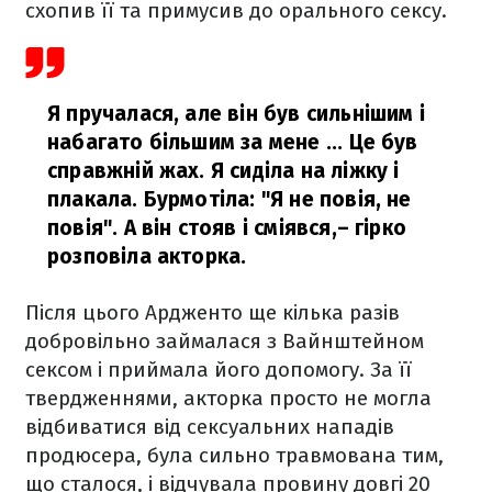
схопив її та примусив до орального сексу.
Я пручалася, але він був сильнішим і
набагато більшим за мене ... Це був
справжній жах. Я сиділа на ліжку і
плакала. Бурмотіла: "Я не повія, не
повія". А він стояв і сміявся,
– гірко
розповіла акторка.
Після цього Ардженто ще кілька разів
добровільно займалася з Вайнштейном
сексом і приймала його допомогу. За її
твердженнями, акторка просто не могла
відбиватися від сексуальних нападів
продюсера, була сильно травмована тим,
що сталося, і відчувала провину довгі 20