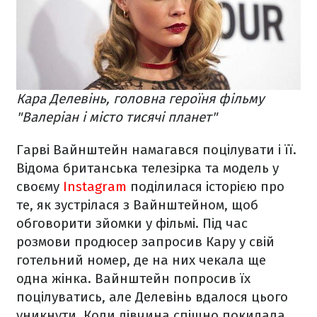
Кара Делевінь, головна героїня фільму
"Валеріан і місто тисячі планет"
Гарві Вайнштейн намагався поцілувати і її.
Відома британська телезірка та модель у
своєму
Instagram
поділилася історією про
те, як зустрілася з Вайнштейном, щоб
обговорити зйомки у фільмі. Під час
розмови продюсер запросив Кару у свій
готельний номер, де на них чекала ще
одна жінка. Вайнштейн попросив їх
поцілуватись, але Делевінь вдалося цього
уникнути. Коли дівчина спішно покидала