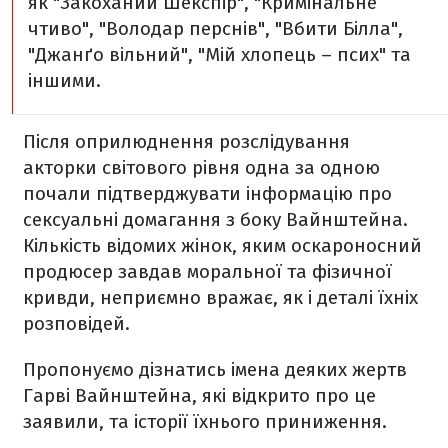
як "Закоханий Шекспір", "Кримінальне
чтиво", "Володар перснів", "Вбити Білла",
"Джанґо вільний", "Мій хлопець – псих" та
іншими.
Після оприлюднення розслідування
акторки світового рівня одна за одною
почали підтверджувати інформацію про
сексуальні домагання з боку Вайнштейна.
Кількість відомих жінок, яким оскароносний
продюсер завдав моральної та фізичної
кривди, неприємно вражає, як і деталі їхніх
розповідей.
Пропонуємо дізнатись імена деяких жертв
Гарві Вайнштейна, які відкрито про це
заявили, та історії їхнього приниження.