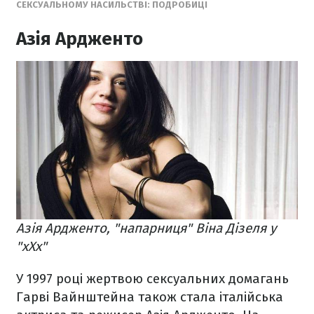
СЕКСУАЛЬНОМУ НАСИЛЬСТВІ: ПОДРОБИЦІ
Азія Ардженто
Азія Ардженто, "напарниця" Віна Дізеля у
"
xXx"
У 1997 році жертвою сексуальних домагань
Гарві Вайнштейна також стала італійська