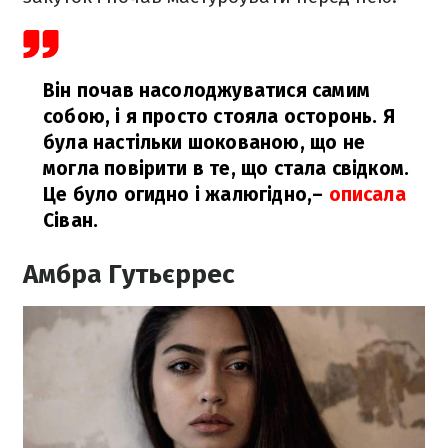
Він почав насолоджуватися самим
собою, і я просто стояла осторонь. Я
була настільки шокованою, що не
могла повірити в те, що стала свідком.
Це було огидно і жалюгідно,
–
описала
Сіван.
Амбра Гутьєррес