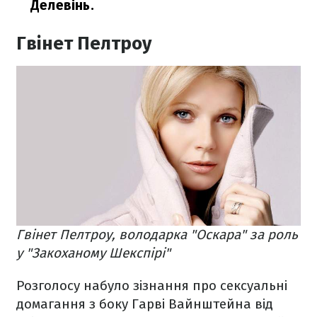
Делевінь.
Гвінет Пелтроу
Гвінет Пелтроу, володарка "Оскара" за роль
у "Закоханому Шекспірі"
Розголосу набуло зізнання про сексуальні
домагання з боку Гарві Вайнштейна від