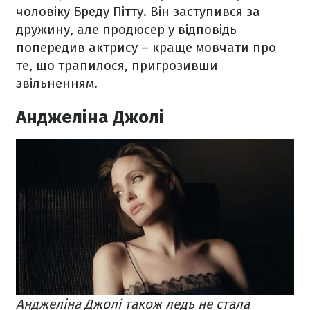
чоловіку Бреду Пітту. Він заступився за
дружину, але продюсер у відповідь
попередив актрису – краще мовчати про
те, що трапилося, пригрозивши
звільненням.
Анджеліна Джолі
Анджеліна Джолі також ледь не стала