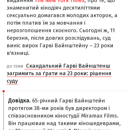
виданням
The New York Times
, про те, що
знаменитий кінодіяч десятиліттями
сексуально домагався молодих акторок, а
потім платив їм за мовчання і
нерозголошення скоєного. Сьогодні ж, 11
березня, після довгих розслідувань, суд
виніс вирок Гарві Вайнштейну – 23 роки
в'язниці.
Скандальний Гарві Вайнштенш
ДО ТЕМИ
загримить за ґрати на 23 роки: рішення
суду
Довідка
. 65-річний Гарві Вайнштейн
протягом 38-ми років був директором і
співзасновником кіностудії Miramax Films.
Він працював над такими кіношедеврами,