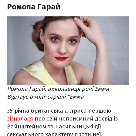
Ромола Гарай
Ромола Гарай, виконавиця ролі Емми
Вудхаус в міні-серіалі "Емма"
35-річна британська актриса першою
зізналася
про свій неприємний досвід із
Вайнштейном та насильницькі дії
сексуального характеру проти неї.