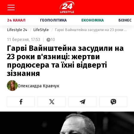
24 КАНАЛ
ГЕОПОЛІТИКА
ЕКОНОМІКА
БІЗНЕС
Lifestyle 24
LifeStyle
Гарві Вайнштейна засудили на 23 роки в'язниці: жертви продюсера та їхні відверті зізнання
11 березня,
17:53
10
Гарві Вайнштейна засудили на
23 роки в'язниці: жертви
продюсера та їхні відверті
зізнання
Олександра Кравчук