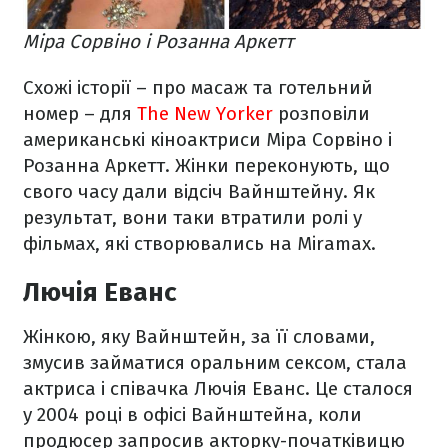
Міра Сорвіно і Розанна Аркетт
Схожі історії – про масаж та готельний
номер – для
The New Yorker
розповіли
американські кіноактриси Міра Сорвіно і
Розанна Аркетт. Жінки переконують, що
свого часу дали відсіч Вайнштейну. Як
результат, вони таки втратили ролі у
фільмах, які створювались на Miramax.
Лючія Еванс
Жінкою, яку Вайнштейн, за її словами,
змусив займатися оральним сексом, стала
актриса і співачка Лючія Еванс. Це сталося
у 2004 році в офісі Вайнштейна, коли
продюсер запросив акторку-початківицю