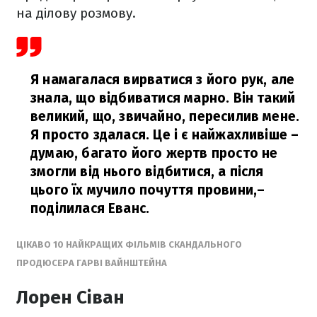
на ділову розмову.
Я намагалася вирватися з його рук, але
знала, що відбиватися марно. Він такий
великий, що, звичайно, пересилив мене.
Я просто здалася. Це і є найжахливіше –
думаю, багато його жертв просто не
змогли від нього відбитися, а після
цього їх мучило почуття провини,
–
поділилася Еванс.
ЦІКАВО 10 НАЙКРАЩИХ ФІЛЬМІВ СКАНДАЛЬНОГО
ПРОДЮСЕРА ГАРВІ ВАЙНШТЕЙНА
Лорен Сіван