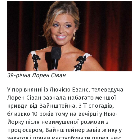
39-річна Лорен Сіван
У порівнянні із Лючією Еванс, телеведуча
Лорен Сіван зазнала набагато меншої
кривди від Вайнштейна. З її спогадів,
близько 10 років тому на вечірці у Нью-
Йорку після невимушеної розмови з
продюсером, Вайнштейнер завів жінку у
закуток і почав мастурбувати перед нею.