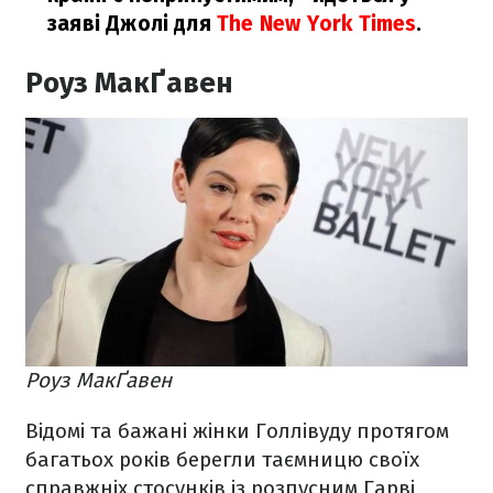
заяві Джолі для
The
New York Times
.
Роуз МакҐавен
Роуз МакҐавен
Відомі та бажані жінки Голлівуду протягом
багатьох років берегли таємницю своїх
справжніх стосунків із розпусним Гарві