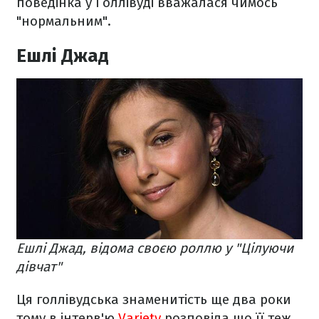
поведінка у Голлівуді вважалася чимось
"нормальним".
Ешлі Джад
Ешлі Джад, відома своєю роллю у "Цілуючи
дівчат"
Ця голлівудська знаменитість ще два роки
тому в інтерв'ю
Variety
розповіла,що її теж