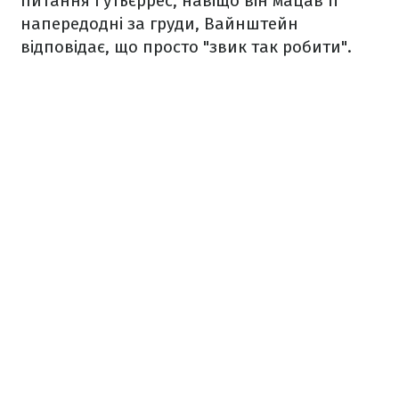
питання Гутьєррес, навіщо він мацав її
напередодні за груди, Вайнштейн
відповідає, що просто "звик так робити".