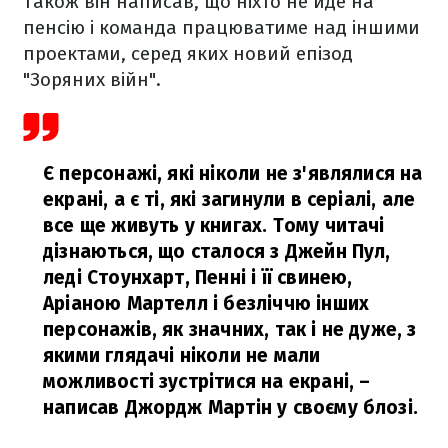
Також він написав, що ніхто не йде на
пенсію і команда працюватиме над іншими
проектами, серед яких новий епізод
"Зоряних війн".
Є персонажі, які ніколи не з'являлися на
екрані, а є ті, які загинули в серіалі, але
все ще живуть у книгах. Тому читачі
дізнаються, що сталося з Джейн Пул,
леді Стоунхарт, Пенні і її свинею,
Аріаною Мартелл і безліччю інших
персонажів, як значних, так і не дуже, з
якими глядачі ніколи не мали
можливості зустрітися на екрані,
–
написав Джордж Мартін у своєму блозі.