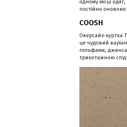
одному місці одяг,
постійно оновлює
COOSH
Оверсайз-куртка TE
це чудовий варіан
гольфами, джинсам
трикотажною спі