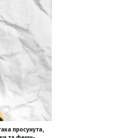
така просунута,
рки та фешн-