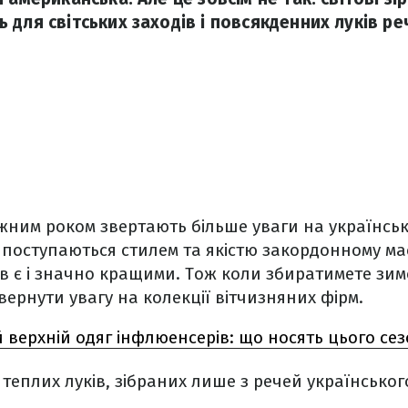
для світських заходів і повсякденних луків речі
ним роком звертають більше уваги на українськ
поступаються стилем та якістю закордонному мас
 є і значно кращими. Тож коли збиратимете зим
вернути увагу на колекції вітчизняних фірм.
 верхній одяг інфлюенсерів: що носять цього сез
в теплих луків, зібраних лише з речей українсько