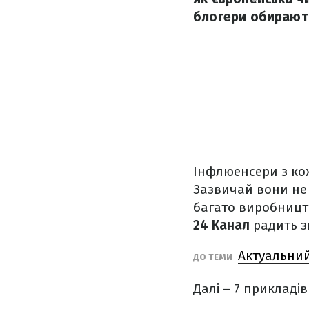
блогери обирають 
Інфлюенсери з кож
Зазвичай вони не 
багато виробництв
24 Канал
радить з
Актуальний
ДО ТЕМИ
Далі – 7 прикладі