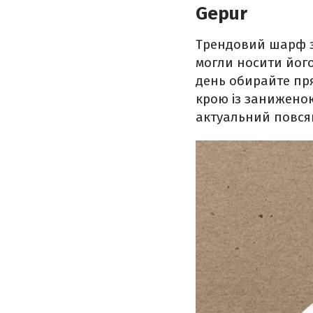
Gepur
Трендовий шарф з
могли носити його
день обирайте пр
крою із занижено
актуальний повся