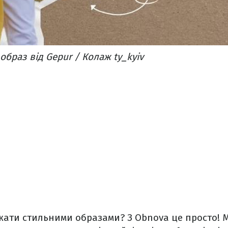
образ від Gepur / Колаж ty_kyiv
жати стильними образами? З Obnova це просто! М