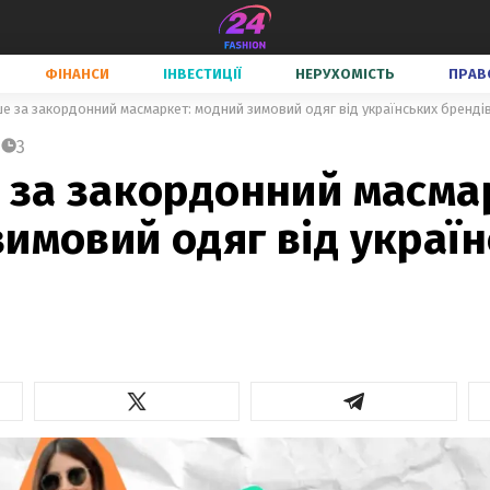
ФІНАНСИ
ІНВЕСТИЦІЇ
НЕРУХОМІСТЬ
ПРАВ
ше за закордонний масмаркет: модний зимовий одяг від українських бренді
3
 за закордонний масма
имовий одяг від украї