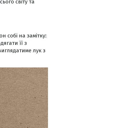
сього світу та
н собі на замітку:
ягати її з
виглядатиме лук з