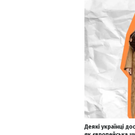
Деякі українці до
як європейська чи