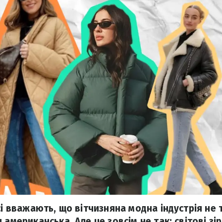
сі вважають, що вітчизняна модна індустрія не 
 американська. Але це зовсім не так: світові зі