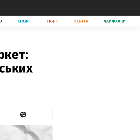
О
СПОРТ
FIGHT
ОСВІТА
ЛАЙФХАКИ
в
ркет:
нських