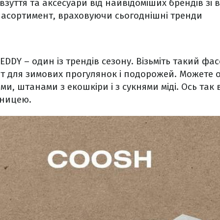
 взуття та аксесуари від найвідоміших брендів зі в
 асортимент, враховуючи сьогоднішні тренди
DDY – один із трендів сезону. Візьміть такий фасо
т для зимових прогулянок і подорожей. Можете од
и, штанами з екошкіри і з сукнями міді. Ось так 
дницею.