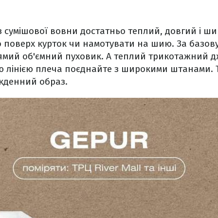
 сумішової вовни достатньо теплий, довгий і ш
 поверх курток чи намотувати на шию. За базов
ямий об'ємний пуховик. А теплий трикотажний д
ю лінією плеча поєднайте з широкими штанами. 
кденний образ.