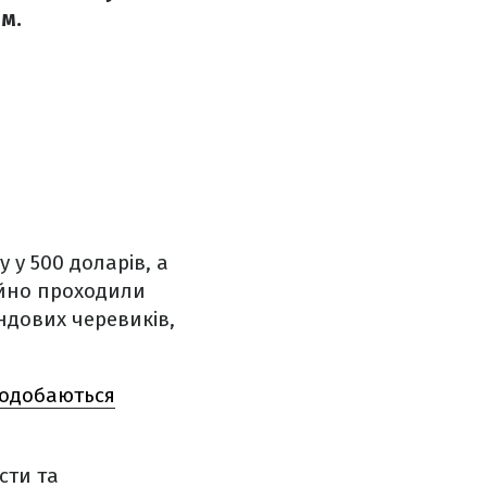
м.
 у 500 доларів, а
тійно проходили
ндових черевиків,
сподобаються
сти та