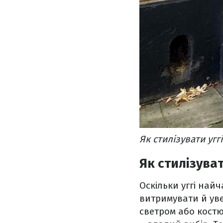
Як стилізувати угг
Як стилізува
Оскільки уггі най
витримувати й уве
светром або костю