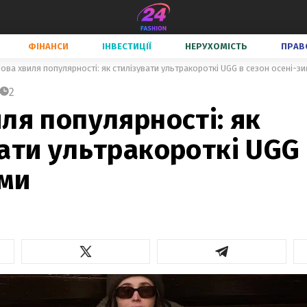
ФІНАНСИ
ІНВЕСТИЦІЇ
НЕРУХОМІСТЬ
ПРАВ
ова хвиля популярності: як стилізувати ультракороткі UGG в сезон осені-з
2
ля популярності: як
ати ультракороткі UGG 
ими