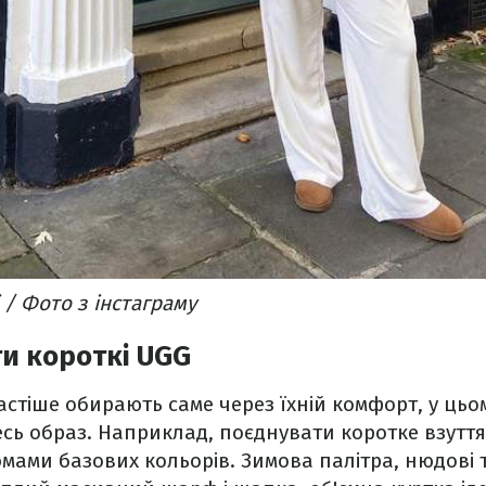
і / Фото з інстаграму
ти короткі UGG
частіше обирають саме через їхній комфорт, у цьо
сь образ. Наприклад, поєднувати коротке взутт
мами базових кольорів. Зимова палітра, нюдові 