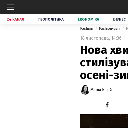
24 КАНАЛ
ГЕОПОЛІТИКА
ЕКОНОМІКА
БІЗНЕС
Fashion
Fashion-світ
Н
18 листопада,
14:36
Нова хви
стилізув
осені-з
Марія Касій