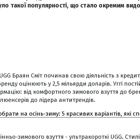
уло такої популярності, що стало окремим видо
UGG Браян Сміт починав свою діяльність з кредиту
бренду оцінюють у 2,5 мільярди доларів. Уггі пос
мацію: від комфортного зимового взуття до бре
люенсерів до лідера антитрендів.
обрати на осінь-зиму: 5 красивих варіантів, які 
інньо-зимового взуття - ультракороткі UGG. Стилі