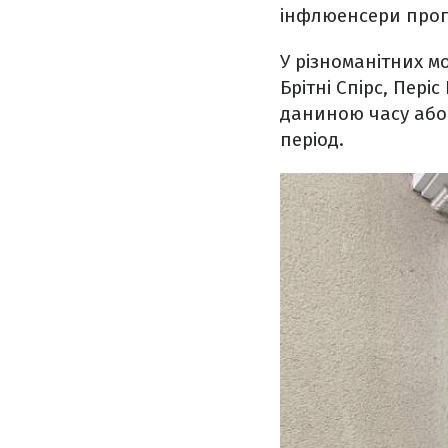
інфлюенсери пропо
У різноманітних м
Брітні Спірс, Пері
даниною часу або
період.