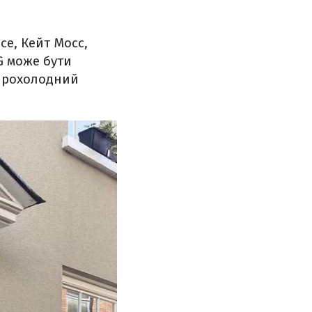
се, Кейт Мосс,
GG може бути
 прохолодний