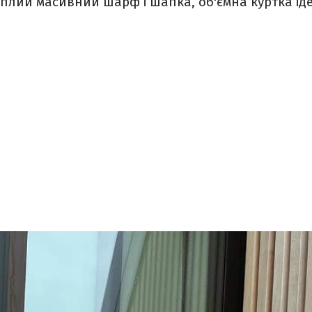
еплий масивний шарф і шапка, об'ємна куртка і