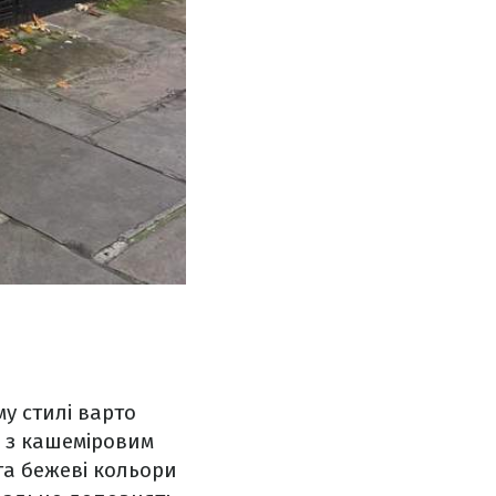
му стилі варто
я з кашеміровим
та бежеві кольори