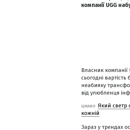
компанії UGG наб
Власник компанії 
сьогодні вартість 
неабияку трансфор
від улюбленця інф
Який светр 
ЦІКАВО
кожній
Зараз у трендах ос