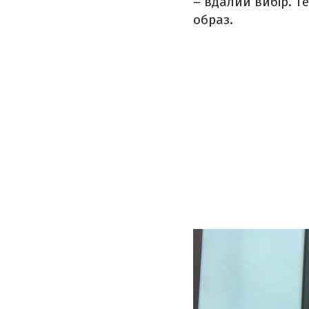
– вдалий вибір. Т
образ.