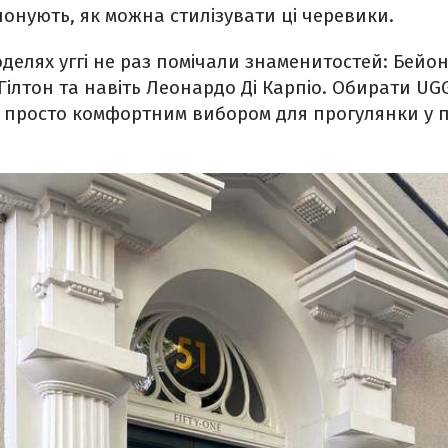
нують, як можна стилізувати ці черевики.
оделях уггі не раз помічали знаменитостей: Бейон
с Гілтон та навіть Леонардо Ді Карпіо. Обирати U
 просто комфортним вибором для прогулянки у